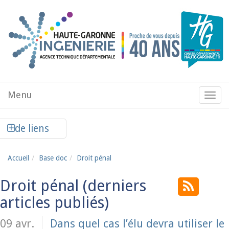
Aller au contenu principal
Menu
Menu
de
navig
Afficher la colonne de liens latéraux
de liens
Accueil
Base doc
Droit pénal
Droit pénal
09 avr.
Dans quel cas l’élu devra utiliser le