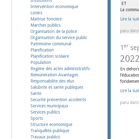
Institutions
ET
Intervention economique
La commun
Loisirs
Lire la sui
Maitrise fonciere
Marches publics
paru dan
Organisation de la police
Organisation du service public
Patrimoine communal
er
1
sep
Planification
202
Planification scolaire
Population
Regime des actes administratifs
En dehors 
Remuneration Avantages
l’éducatio
Responsabilite des elus
fondement
Salubrite et sante publiques
Lire la sui
Sante
Securite prevention accidents
paru dan
Services municipaux
Services publics
Sports
Structure economique
Tranquillite publique
Travaux publics