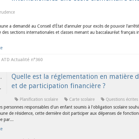
prudence
e a demandé au Conseil d’État d’annuler pour excès de pouvoir l’arrêté pa
ste des sections internationales et classes menant au baccalauréat français in
te
ATD Actualité n°360
s
.
Quelle est la réglementation en matière d
et de participation financière ?
4
Planification scolaire
Carte scolaire
Questions écrites
s personnes responsables d'un enfant soumis à l'obligation scolaire souha
une de résidence, cette dernière doit participer aux dépenses de fonctio
ée par...
te