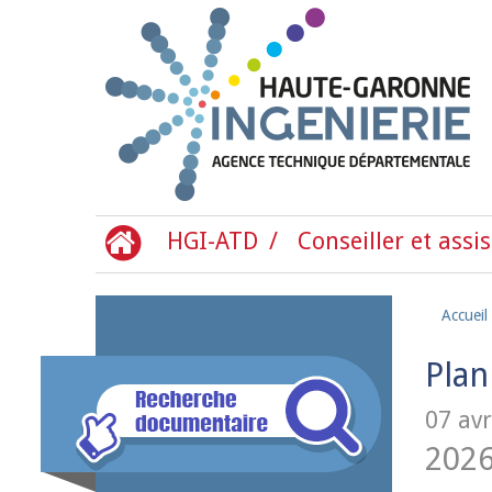
Aller au contenu principal
HGI-ATD
Conseiller et assis
Accueil
Plan
07 avr
202