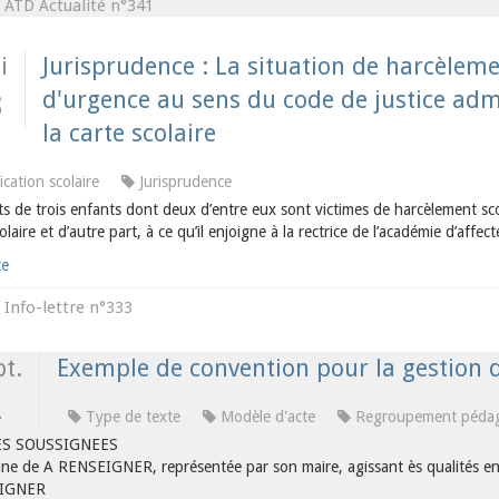
ATD Actualité n°341
s
i
Jurisprudence : La situation de harcèleme
d'urgence au sens du code de justice adm
3
la carte scolaire
ication scolaire
Jurisprudence
ts de trois enfants dont deux d’entre eux sont victimes de harcèlement s
colaire et d’autre part, à ce qu’il enjoigne à la rectrice de l’académie d’affe
te
Info-lettre n°333
s
t.
Exemple de convention pour la gestion d
2
Type de texte
Modèle d'acte
Regroupement pédag
ES SOUSSIGNEES
e de A RENSEIGNER, représentée par son maire, agissant ès qualités en v
IGNER