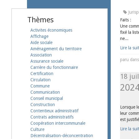
Juris
Thèmes
Faits :
Une commun
Activites économiques
fixé la li
Affichage
ne...
Aide sociale
Lire la sui
Aménagement du territoire
Association
paru dan
Assurance sociale
Carrière du fonctionnaire
Certification
18 juil
Circulation
202
Commune
Communication
Conseil municipal
Construction
Lorsque le
Contentieux administratif
leur comm
Contrats administratifs
est justifi
Coopération intercommunale
Lire la sui
Culture
Décentralisation-déconcentration