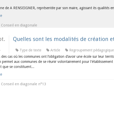
e de A RENSEIGNER, représentée par son maire, agissant ès qualités en v
te
Conseil en diagonale
s
t.
Quelles sont les modalités de création e
2
Type de texte
Article
Regroupement pédagogique
des cas où les communes ont l’obligation d’avoir une école sur leur territo
n permet aux communes de se réunir volontairement pour l'établissement et
 que se constituent...
te
Conseil en diagonale n°13
s