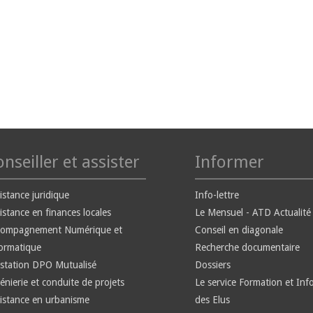
nseiller et assister
Informer
istance juridique
Info-lettre
istance en finances locales
Le Mensuel - ATD Actualité
compagnement Numérique et
Conseil en diagonale
ormatique
Recherche documentaire
station DPO Mutualisé
Dossiers
énierie et conduite de projets
Le service Formation et Inf
istance en urbanisme
des Elus