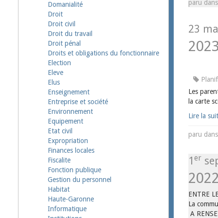
paru dan
Domanialité
Droit
Droit civil
23 ma
Droit du travail
202
Droit pénal
Droits et obligations du fonctionnaire
Election
Eleve
Planif
Elus
Les paren
Enseignement
la carte s
Entreprise et société
Environnement
Lire la sui
Equipement
Etat civil
paru dan
Expropriation
Finances locales
er
1
sep
Fiscalite
Fonction publique
202
Gestion du personnel
Habitat
ENTRE L
Haute-Garonne
La commun
Informatique
A RENSE