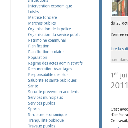
Institutions
Intervention economique
Loisirs
Maitrise fonciere
du 23 oct
Marches publics
Organisation de la police
L’entrée e
Organisation du service public
Patrimoine communal
Planification
Lire la sui
Planification scolaire
Population
paru dan
Regime des actes administratifs
Remuneration Avantages
er
1
jui
Responsabilite des elus
Salubrite et sante publiques
201
Sante
Securite prevention accidents
Services municipaux
Services publics
Sports
C’est avec
Structure economique
d’améliora
Tranquillite publique
Ce travail
Travaux publics