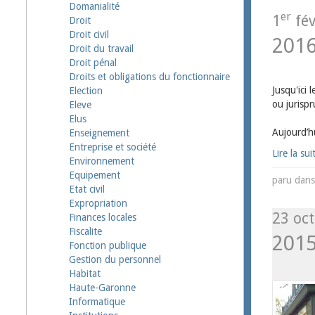
Domanialité
er
1
fév
Droit
Droit civil
201
Droit du travail
Droit pénal
Droits et obligations du fonctionnaire
Jusqu'ici 
Election
ou jurispr
Eleve
Elus
Aujourd’h
Enseignement
Entreprise et société
Lire la sui
Environnement
Equipement
paru dan
Etat civil
Expropriation
23 oct
Finances locales
Fiscalite
201
Fonction publique
Gestion du personnel
Habitat
Haute-Garonne
Informatique