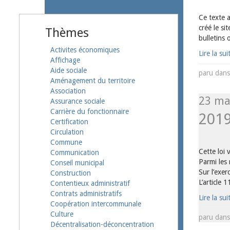
Ce texte a
créé le si
Thèmes
bulletins o
Activites économiques
Lire la sui
Affichage
Aide sociale
paru dan
Aménagement du territoire
Association
23 ma
Assurance sociale
Carrière du fonctionnaire
201
Certification
Circulation
Commune
Cette loi 
Communication
Parmi les 
Conseil municipal
Sur l’exer
Construction
L’article 
Contentieux administratif
Contrats administratifs
Lire la sui
Coopération intercommunale
Culture
paru dan
Décentralisation-déconcentration