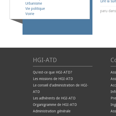
Lire la sui
Urbanisme
Vie politique
paru dan
Voirie
HGI-ATD
Co
Qu'est-ce que HGI-ATD?
Ass
Les missions de HGI-ATD
Ass
Le conseil d'administration de HGI-
Ac
ATD
Inf
Les adhérents de HGI-ATD
Pre
Organigramme de HGI-ATD
Ing
Administration générale
Ass