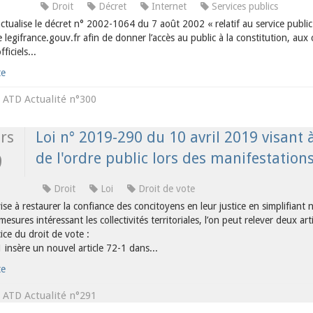
Droit
Décret
Internet
Services publics
ctualise le décret n° 2002-1064 du 7 août 2002 « relatif au service public
te legifrance.gouv.fr afin de donner l’accès au public à la constitution, au
fficiels...
te
ATD Actualité n°300
s
rs
Loi n° 2019-290 du 10 avril 2019 visant 
de l'ordre public lors des manifestation
9
Droit
Loi
Droit de vote
vise à restaurer la confiance des concitoyens en leur justice en simplifia
mesures intéressant les collectivités territoriales, l’on peut relever deux art
cice du droit de vote :
11 insère un nouvel article 72-1 dans...
te
ATD Actualité n°291
s