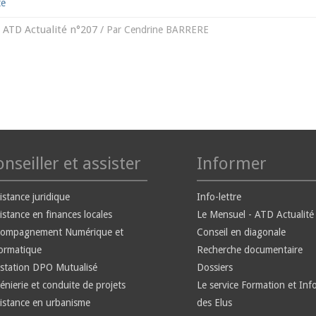
te
ATD Actualité n°207
s
/ Par
Cendrine BARRERE
nseiller et assister
Informer
istance juridique
Info-lettre
istance en finances locales
Le Mensuel - ATD Actualité
compagnement Numérique et
Conseil en diagonale
ormatique
Recherche documentaire
station DPO Mutualisé
Dossiers
énierie et conduite de projets
Le service Formation et Inf
istance en urbanisme
des Elus