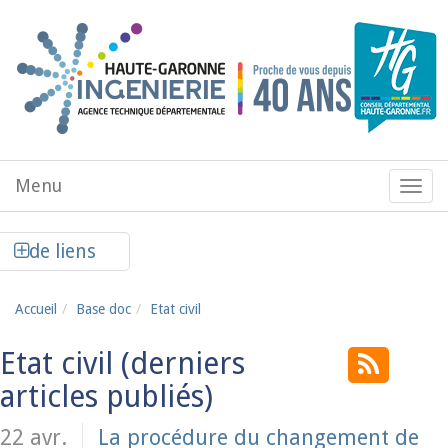
Aller au contenu principal
Menu
Menu
de
navig
Afficher la colonne de liens latéraux
de liens
Accueil
Base doc
Etat civil
Etat civil
22 avr.
La procédure du changement de