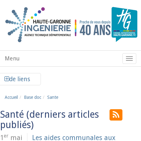
Aller au contenu principal
Menu
Menu
de
navig
Afficher la colonne de liens latéraux
de liens
Accueil
Base doc
Sante
Santé
er
1
mai
Les aides communales aux