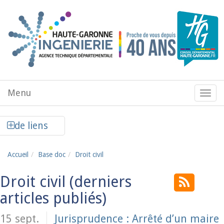
Aller au contenu principal
Menu
Menu
de
navig
Afficher la colonne de liens latéraux
de liens
Accueil
Base doc
Droit civil
Droit civil
15 sept.
Jurisprudence : Arrêté d’un maire