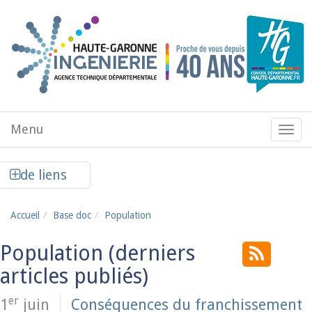
Aller au contenu principal
Menu
Menu
de
navig
Afficher la colonne de liens latéraux
de liens
Accueil
Base doc
Population
Population
er
1
juin
Conséquences du franchissement