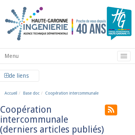
Aller au contenu principal
Menu
Menu
de
navig
Afficher la colonne de liens latéraux
de liens
Accueil
Base doc
Coopération intercommunale
Coopération
intercommunale