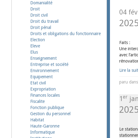
Domanialité
Droit
04 fév
Droit civil
202
Droit du travail
Droit pénal
Droits et obligations du fonctionnaire
Election
Faits :
Eleve
Une interc
Elus
avec l’art
Enseignement
rénovation
Entreprise et société
Lire la sui
Environnement
Equipement
paru dan
Etat civil
Expropriation
Finances locales
er
1
jan
Fiscalite
202
Fonction publique
Gestion du personnel
Habitat
Haute-Garonne
Le station
Informatique
stationne