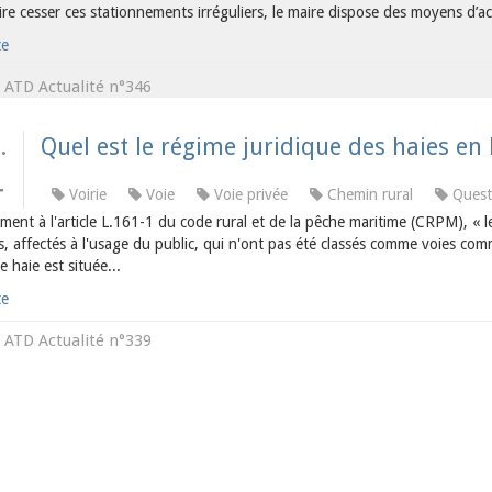
ire cesser ces stationnements irréguliers, le maire dispose des moyens d’ac
te
ATD Actualité n°346
s
.
Quel est le régime juridique des haies e
4
Voirie
Voie
Voie privée
Chemin rural
Quest
ent à l'article L.161-1 du code rural et de la pêche maritime (CRPM), « 
 affectés à l'usage du public, qui n'ont pas été classés comme voies com
 haie est située...
te
ATD Actualité n°339
s