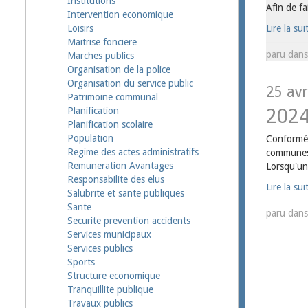
Institutions
Afin de fa
Intervention economique
Lire la sui
Loisirs
Maitrise fonciere
paru dan
Marches publics
Organisation de la police
Organisation du service public
25 avr
Patrimoine communal
202
Planification
Planification scolaire
Population
Conformém
Regime des actes administratifs
communes,
Remuneration Avantages
Lorsqu'une
Responsabilite des elus
Lire la sui
Salubrite et sante publiques
Sante
paru dan
Securite prevention accidents
Services municipaux
Services publics
Sports
Structure economique
Tranquillite publique
Travaux publics