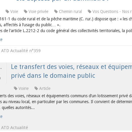
Voie
Voie privée
Chemin rural
Vos Questions - Nos 
L.161-1 du code rural et de la pêche maritime (C. rur.) dispose que : « le
 affectés à l’usage du public… ».
 de l'article L.2212-2 du code général des collectivités territoriales, la pol
te
ATD Actualité n°359
s
.
Le transfert des voies, réseaux et équi
privé dans le domaine public
5
Voirie
Article
ferts des voies, réseaux et équipements communs d’un lotissement privé 
s au niveau local, en particulier par les communes. Il convient de détermi
, quelles autorités...
te
ATD Actualité
s