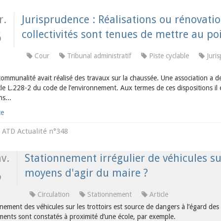
r.
Jurisprudence : Réalisations ou rénovation
collectivités sont tenues de mettre au poi
5
Cour
Tribunal administratif
Piste cyclable
Juri
ommunalité avait réalisé des travaux sur la chaussée. Une association a d
icle L.228-2 du code de l’environnement. Aux termes de ces dispositions il es
s...
te
ATD Actualité n°348
s
v.
Stationnement irrégulier de véhicules sur 
moyens d'agir du maire ?
5
Circulation
Stationnement
Article
nement des véhicules sur les trottoirs est source de dangers à l’égard des
ments sont constatés à proximité d’une école, par exemple.