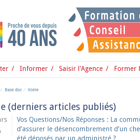
ter
Informer
Saisir l'Agence
Former l
Base doc
Voirie
ie
rs
Vos Questions/Nos Réponses : La commu
d’assurer le désencombrement d’un chem
6
été déposés par un administré ?