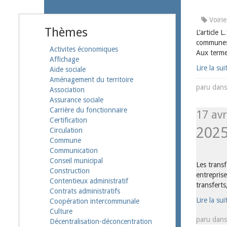
Voirie
Thèmes
L’article 
communes,
Activites économiques
Aux termes
Affichage
Lire la sui
Aide sociale
Aménagement du territoire
paru dan
Association
Assurance sociale
Carrière du fonctionnaire
17 avr
Certification
202
Circulation
Commune
Communication
Conseil municipal
Les trans
Construction
entreprise
Contentieux administratif
transferts
Contrats administratifs
Lire la sui
Coopération intercommunale
Culture
paru dan
Décentralisation-déconcentration