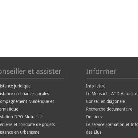
nseiller et assister
Informer
istance juridique
Info-lettre
istance en finances locales
Le Mensuel - ATD Actualité
compagnement Numérique et
Conseil en diagonale
ormatique
Recherche documentaire
station DPO Mutualisé
Dossiers
énierie et conduite de projets
Le service Formation et Inf
istance en urbanisme
des Elus