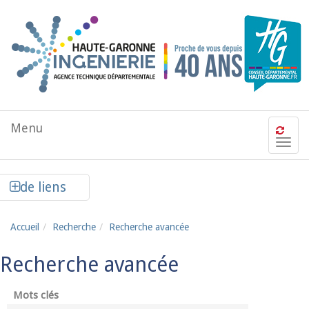
Aller au contenu principal
Menu
Men
de
navi
Afficher la colonne de liens latéraux
de liens
Accueil
Recherche
Recherche avancée
Recherche avancée
Mots clés