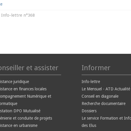
te
Info-lettre n°368
s
nseiller et assister
Informer
istance juridique
Info-lettre
istance en finances locales
Le Mensuel - ATD Actualité
compagnement Numérique et
Conseil en diagonale
ormatique
Recherche documentaire
station DPO Mutualisé
Dossiers
énierie et conduite de projets
Le service Formation et Inf
istance en urbanisme
des Elus