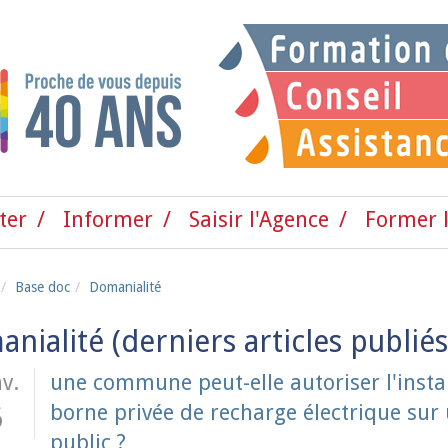
ter
Informer
Saisir l'Agence
Former l
Base doc
Domanialité
nialité
v.
une commune peut-elle autoriser l'instal
borne privée de recharge électrique su
6
public ?