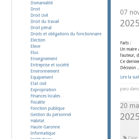
Domanialité
Droit
07 nov
Droit civil
202
Droit du travail
Droit pénal
Droits et obligations du fonctionnaire
Election
Faits :
Eleve
Un maire a
Elus
l’auteur, 
Enseignement
Ce dernie
Entreprise et société
Décision .
Environnement
Lire la sui
Equipement
Etat civil
paru dan
Expropriation
Finances locales
Fiscalite
20 ma
Fonction publique
202
Gestion du personnel
Habitat
Haute-Garonne
Informatique
Cour