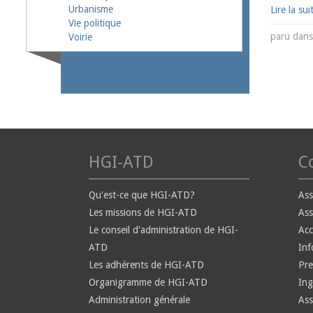
Urbanisme
Lire la sui
Vie politique
paru dan
Voirie
HGI-ATD
Co
Qu'est-ce que HGI-ATD?
Ass
Les missions de HGI-ATD
Ass
Le conseil d'administration de HGI-
Ac
ATD
Inf
Les adhérents de HGI-ATD
Pre
Organigramme de HGI-ATD
Ing
Administration générale
Ass