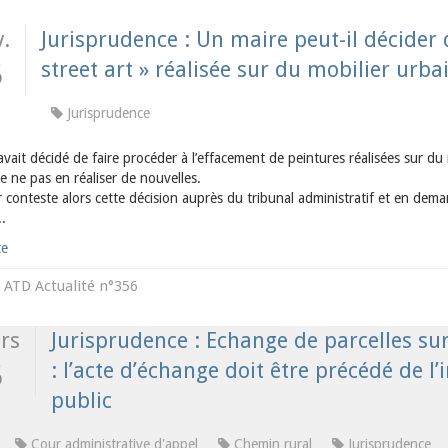
.
Jurisprudence : Un maire peut-il décider 
street art » réalisée sur du mobilier urba
5
Jurisprudence
vait décidé de faire procéder à l’effacement de peintures réalisées sur du 
de ne pas en réaliser de nouvelles.
r conteste alors cette décision auprès du tribunal administratif et en dem
..
te
ATD Actualité n°356
s
rs
Jurisprudence : Echange de parcelles sur
: l’acte d’échange doit être précédé de l
5
public
Cour administrative d'appel
Chemin rural
Jurisprudence