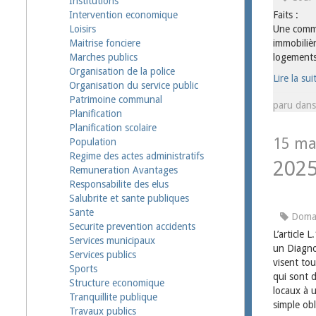
Institutions
Faits :
Intervention economique
Une commu
Loisirs
immobiliè
Maitrise fonciere
logements
Marches publics
Organisation de la police
Lire la sui
Organisation du service public
Patrimoine communal
paru dan
Planification
Planification scolaire
15 ma
Population
Regime des actes administratifs
202
Remuneration Avantages
Responsabilite des elus
Salubrite et sante publiques
Sante
Doman
Securite prevention accidents
L’article 
Services municipaux
un Diagno
Services publics
visent tou
Sports
qui sont d
Structure economique
locaux à u
Tranquillite publique
simple ob
Travaux publics