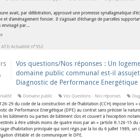
ne avait, par délibération, approuvé une promesse synallagmatique d’éc
re et d’aménagement foncier. Il s’agissait d’échange de parcelles supporta
 envisagé par...
te
ATD Actualité n°352
s
rs
Vos questions/Nos réponses : Un logemen
domaine public communal est-il assujetti
5
Diagnostic de Performance Energétique (
ialité
Domaine public
Vos Questions - Nos réponses
Diag
L.126-29 du code de la construction et de l’habitation (CCH) impose lors « 
stic de Performance Energétique (DPE) au contrat sans préciser la nature 
s les bâtiments ou parties de bâtiment clos et couvert à l’exception nota
estinés à être utilisés moins de quatre mois par an » (article R.126-15 du
sage d’habitation principale qui sont régis par la loi du 6 juillet 1989, un
ligation d’établir et de communiquer le DPE.