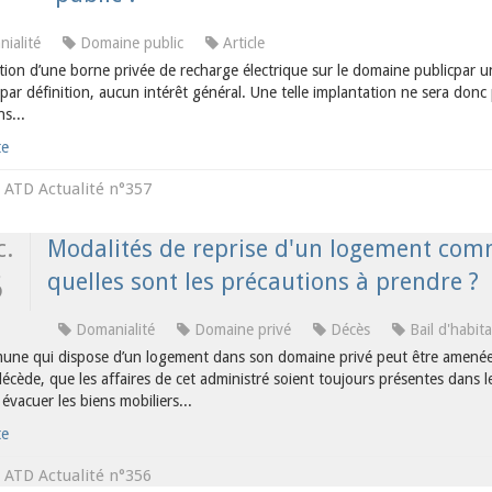
ialité
Domaine public
Article
tion d’une borne privée de recharge électrique sur le domaine publicpar un
par définition, aucun intérêt général. Une telle implantation ne sera donc
s...
te
ATD Actualité n°357
s
c.
Modalités de reprise d'un logement comm
quelles sont les précautions à prendre ?
5
Domanialité
Domaine privé
Décès
Bail d'habit
ne qui dispose d’un logement dans son domaine privé peut être amenée à l
décède, que les affaires de cet administré soient toujours présentes dans le
vacuer les biens mobiliers...
te
ATD Actualité n°356
s