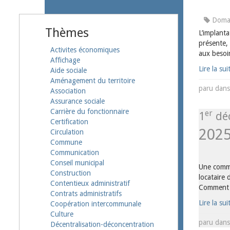
Doman
Thèmes
L’implanta
présente, 
Activites économiques
aux besoin
Affichage
Lire la sui
Aide sociale
Aménagement du territoire
paru dan
Association
Assurance sociale
Carrière du fonctionnaire
er
1
dé
Certification
202
Circulation
Commune
Communication
Conseil municipal
Une commu
Construction
locataire 
Contentieux administratif
Comment é
Contrats administratifs
Lire la sui
Coopération intercommunale
Culture
paru dan
Décentralisation-déconcentration