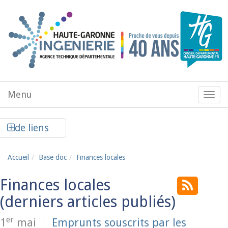
Aller au contenu principal
Menu
Menu
de
navig
Afficher la colonne de liens latéraux
de liens
Accueil
Base doc
Finances locales
Finances locales
er
1
mai
Emprunts souscrits par les