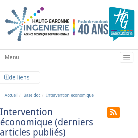
Aller au contenu principal
Menu
Menu
de
navig
Afficher la colonne de liens latéraux
de liens
Accueil
Base doc
Intervention economique
Intervention
économique