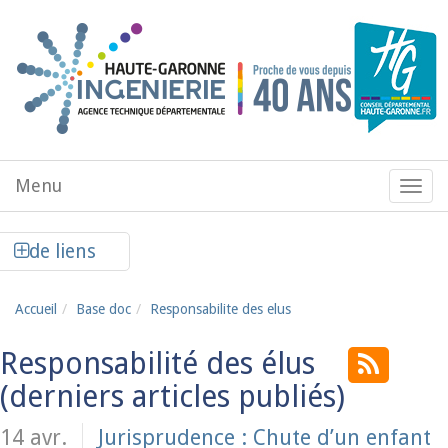
Aller au contenu principal
Menu
Menu
de
navig
Afficher la colonne de liens latéraux
de liens
Accueil
Base doc
Responsabilite des elus
Responsabilité des élus
14 avr.
Jurisprudence : Chute d’un enfant