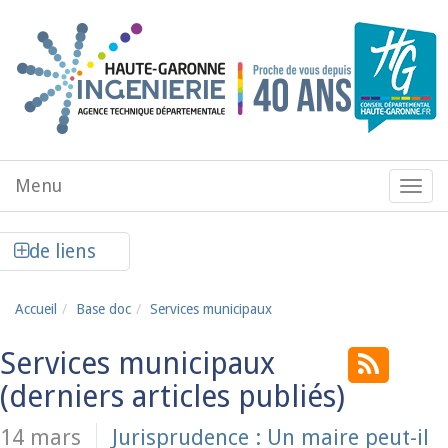
Aller au contenu principal
Menu
Menu
de
navig
Afficher la colonne de liens latéraux
de liens
Accueil
Base doc
Services municipaux
Services municipaux
14 mars
Jurisprudence : Un maire peut-il