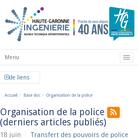
Aller au contenu principal
Menu
Menu
de
navig
Afficher la colonne de liens latéraux
de liens
Accueil
Base doc
Organisation de la police
Organisation de la police
18 juin
Transfert des pouvoirs de police