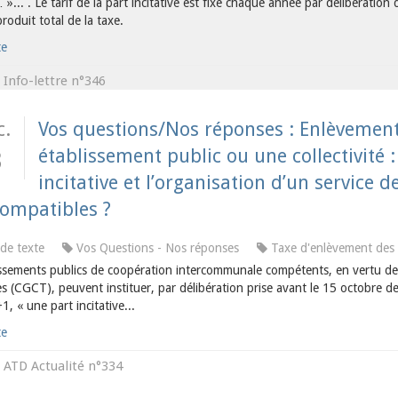
 »... . Le tarif de la part incitative est fixé chaque année par délibérati
oduit total de la taxe.
te
Info-lettre n°346
s
c.
Vos questions/Nos réponses : Enlèvemen
établissement public ou une collectivité :
3
incitative et l’organisation d’un service d
compatibles ?
de texte
Vos Questions - Nos réponses
Taxe d'enlèvement de
issements publics de coopération intercommunale compétents, en vertu de l
les (CGCT), peuvent instituer, par délibération prise avant le 15 octobre d
1, « une part incitative...
te
ATD Actualité n°334
s