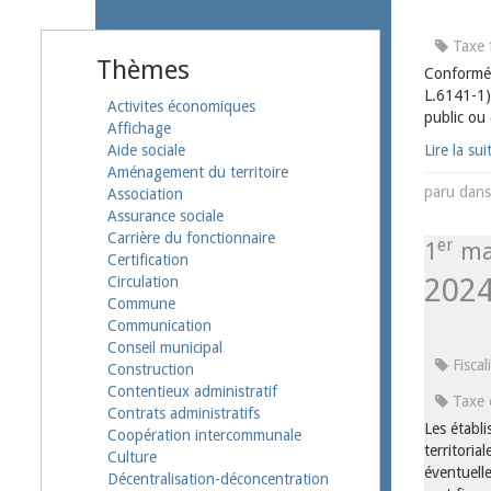
Taxe 
Thèmes
Conformém
L.6141-1) 
Activites économiques
public ou d
Affichage
Lire la sui
Aide sociale
Aménagement du territoire
paru dan
Association
Assurance sociale
Carrière du fonctionnaire
er
1
ma
Certification
202
Circulation
Commune
Communication
Conseil municipal
Fiscal
Construction
Contentieux administratif
Taxe 
Contrats administratifs
Les établ
Coopération intercommunale
territoria
Culture
éventuell
Décentralisation-déconcentration