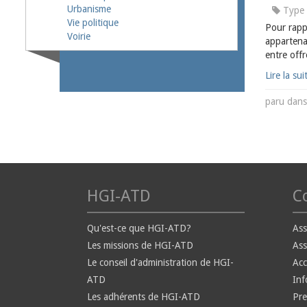
Urbanisme
Type 
Vie politique
Pour rappe
Voirie
appartena
entre off
Lire la sui
paru dan
HGI-ATD
Co
Qu'est-ce que HGI-ATD?
Ass
Les missions de HGI-ATD
Ass
Le conseil d'administration de HGI-
Ac
ATD
Inf
Les adhérents de HGI-ATD
Pre