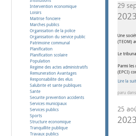
Institutions
29 sep
Intervention economique
Loisirs
202
Maitrise fonciere
Marches publics
Organisation de la police
Une socié
Organisation du service public
(TEOM) au
Patrimoine communal
Planification
Le tribuna
Planification scolaire
Population
Parmi les
Regime des actes administratifs
(EPCI) co
Remuneration Avantages
Responsabilite des elus
Lire la sui
Salubrite et sante publiques
Sante
paru dan
Securite prevention accidents
Services municipaux
25 ao
Services publics
Sports
202
Structure economique
Tranquillite publique
Travaux publics