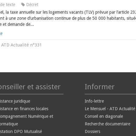
de texte
Décret
l, la taxe annuelle sur les logements vacants (TLV) prévue par l’article 
nt à une zone d’urbanisation continue de plus de 50 000 habitants, situé
re et demande de...
te
ATD Actualité n°331
s
nseiller et assister
Informer
istance juridique
Info-lettre
istance en finances locales
Le Mensuel - ATD Actualité
compagnement Numérique et
Conseil en diagonale
ormatique
Recherche documentaire
station DPO Mutualisé
Dossiers