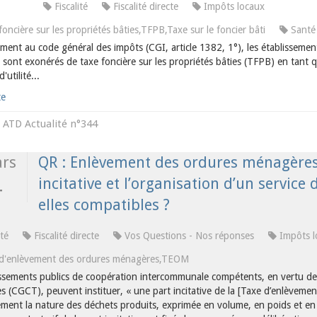
Fiscalité
Fiscalité directe
Impôts locaux
foncière sur les propriétés bâties,TFPB,Taxe sur le foncier bâti
Santé
ent au code général des impôts (CGI, article 1382, 1°), les établissements
sont exonérés de taxe foncière sur les propriétés bâties (TFPB) en tant qu
'utilité...
te
ATD Actualité n°344
s
rs
QR : Enlèvement des ordures ménagères :
incitative et l’organisation d’un service
4
elles compatibles ?
ité
Fiscalité directe
Vos Questions - Nos réponses
Impôts l
d'enlèvement des ordures ménagères,TEOM
issements publics de coopération intercommunale compétents, en vertu de l
les (CGCT), peuvent instituer, « une part incitative de la [Taxe d’enlèveme
ement la nature des déchets produits, exprimée en volume, en poids et en 