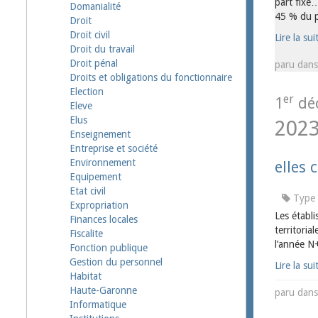
part fixe…
Domanialité
45 % du pr
Droit
Droit civil
Lire la sui
Droit du travail
Droit pénal
paru dan
Droits et obligations du fonctionnaire
Election
er
1
dé
Eleve
Elus
202
Enseignement
Entreprise et société
Environnement
elles 
Equipement
Etat civil
Type 
Expropriation
Les établ
Finances locales
territoria
Fiscalite
l’année N+
Fonction publique
Gestion du personnel
Lire la sui
Habitat
Haute-Garonne
paru dan
Informatique