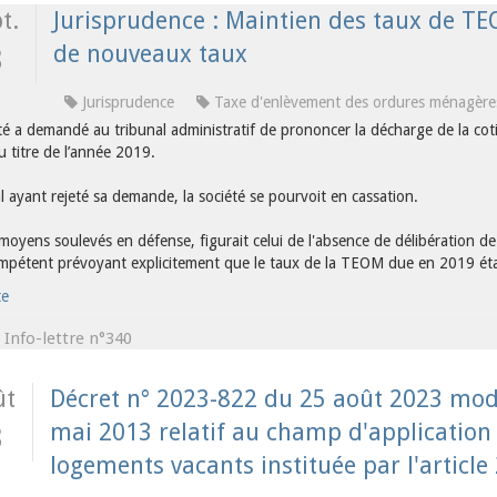
t.
Jurisprudence : Maintien des taux de TE
de nouveaux taux
3
Jurisprudence
Taxe d'enlèvement des ordures ménagèr
té a demandé au tribunal administratif de prononcer la décharge de la co
 titre de l’année 2019.
l ayant rejeté sa demande, la société se pourvoit en cassation.
 moyens soulevés en défense, figurait celui de l'absence de délibération d
mpétent prévoyant explicitement que le taux de la TEOM due en 2019 éta
te
Info-lettre n°340
s
ût
Décret n° 2023-822 du 25 août 2023 modi
mai 2013 relatif au champ d'application 
3
logements vacants instituée par l'articl