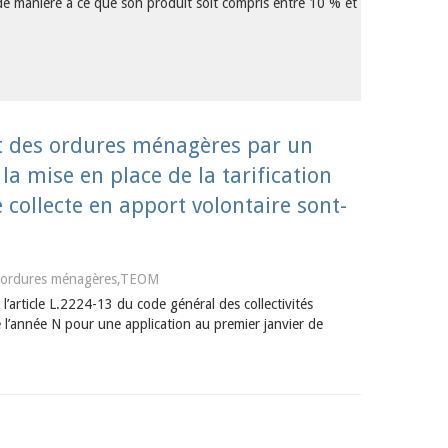
on de manière à ce que son produit soit compris entre 10 % et
t des ordures ménagères par un
 la mise en place de la tarification
e collecte en apport volontaire sont-
s ordures ménagères,TEOM
’article L.2224-13 du code général des collectivités
e l’année N pour une application au premier janvier de