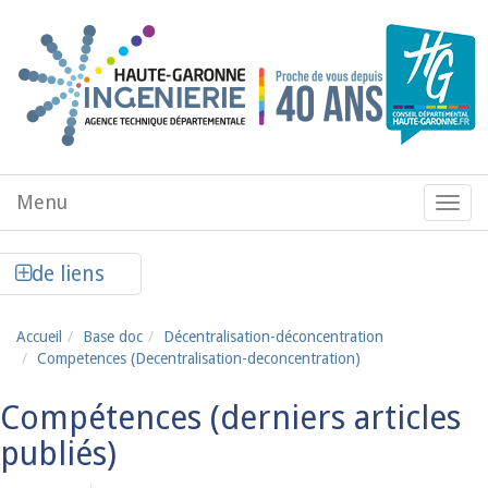
Aller au contenu principal
Menu
Menu
de
navig
Afficher la colonne de liens latéraux
de liens
Accueil
Base doc
Décentralisation-déconcentration
Competences (Decentralisation-deconcentration)
Compétences