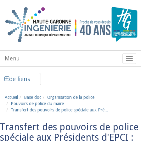
Aller au contenu principal
Menu
Menu
de
navig
Afficher la colonne de liens latéraux
de liens
Accueil
Base doc
Organisation de la police
Pouvoirs de police du maire
Transfert des pouvoirs de police spéciale aux Pré...
Transfert des pouvoirs de police
spéciale aux Présidents d'EPCI :