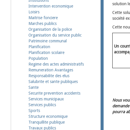
Institutions
solution 
Intervention economique
Loisirs
Cette solu
Maitrise fonciere
société ex
Marches publics
Cette nouv
Organisation de la police
Organisation du service public
Patrimoine communal
Un courri
Planification
accompag
Planification scolaire
Population
Regime des actes administratifs
Remuneration Avantages
Responsabilite des elus
Salubrite et sante publiques
Sante
Securite prevention accidents
Services municipaux
Nous vous
Services publics
demande d
Sports
pourra ab
Structure economique
Tranquillite publique
Travaux publics