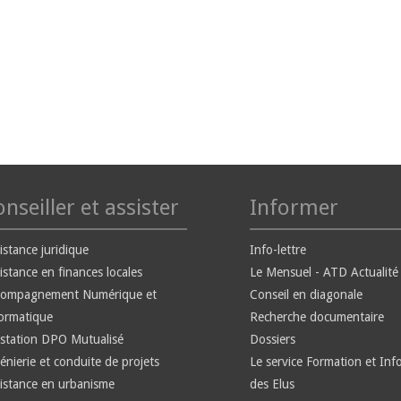
nseiller et assister
Informer
istance juridique
Info-lettre
istance en finances locales
Le Mensuel - ATD Actualité
compagnement Numérique et
Conseil en diagonale
ormatique
Recherche documentaire
station DPO Mutualisé
Dossiers
énierie et conduite de projets
Le service Formation et Inf
istance en urbanisme
des Elus