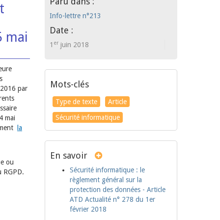
Paru dans :
t
Info-lettre n°213
Date :
5 mai
er
1
juin 2018
eure
s
Mots-clés
 2016 par
rents
Type de texte
Article
ssaire
Sécurité informatique
14 mai
amment
la
En savoir
ue ou
Sécurité informatique : le
 du RGPD.
règlement général sur la
protection des données - Article
ATD Actualité n° 278 du 1er
février 2018