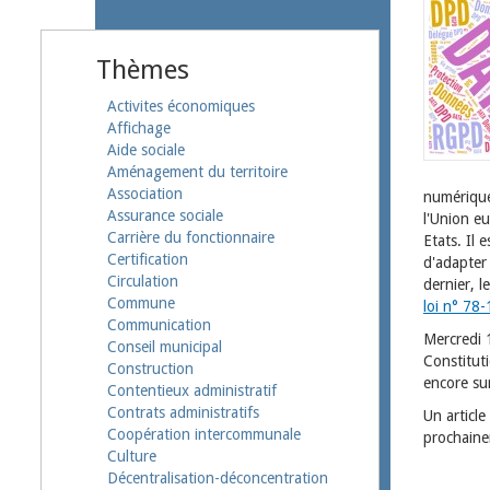
Thèmes
Activites économiques
Affichage
Aide sociale
Aménagement du territoire
Association
numérique
Assurance sociale
l'Union e
Carrière du fonctionnaire
Etats. Il 
Certification
d'adapter 
Circulation
dernier, 
Commune
loi n° 78-
Communication
Mercredi 
Conseil municipal
Constitut
Construction
encore sur
Contentieux administratif
Contrats administratifs
Un article
Coopération intercommunale
prochaine
Culture
Décentralisation-déconcentration