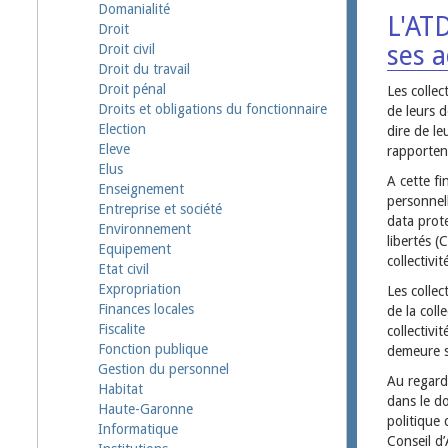
Domanialité
L'AT
Droit
ses 
Droit civil
Droit du travail
Droit pénal
Les collec
Droits et obligations du fonctionnaire
de leurs d
Election
dire de le
Eleve
rapporten
Elus
A cette f
Enseignement
personnel
Entreprise et société
data prote
Environnement
libertés (
Equipement
collectivi
Etat civil
Expropriation
Les collec
Finances locales
de la coll
Fiscalite
collectivi
Fonction publique
demeure s
Gestion du personnel
Au regard
Habitat
dans le d
Haute-Garonne
politique 
Informatique
Conseil d