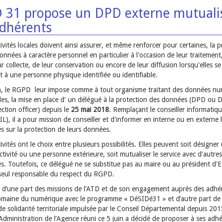
D 31 propose un DPD externe mutuali
adhérents
tivités locales doivent ainsi assurer, et même renforcer pour certaines, la 
onnées à caractère personnel en particulier à l'occasion de leur traitement,
ur collecte, de leur conservation ou encore de leur diffusion lorsqu'elles se
t à une personne physique identifiée ou identifiable.
in, le RGPD leur impose comme à tout organisme traitant des données n
les, la mise en place d' un délégué à la protection des données (DPD ou
ction officer) depuis le
25 mai 2018
. Remplaçant le conseiller informatiqu
CIL), il a pour mission de conseiller et d'informer en interne ou en externe 
tés sur la protection de leurs données.
tivités ont le choix entre plusieurs possibilités. Elles peuvent soit désigne
ectivité ou une personne extérieure, soit mutualiser le service avec d'autres
tés. Toutefois, ce délégué ne se substitue pas au maire ou au président d'
eul responsable du respect du RGPD.
 d’une part des missions de l’ATD et de son engagement auprès des adhé
omaine du numérique avec le programme « DéSIDé31 » et d’autre part de 
de solidarité territoriale impulsée par le Conseil Départemental depuis 201
’Administration de l’Agence réuni ce 5 juin a décidé de proposer à ses adh