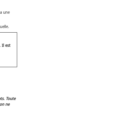
ia une
uelle.
Il est
ts. Toute
ion ne