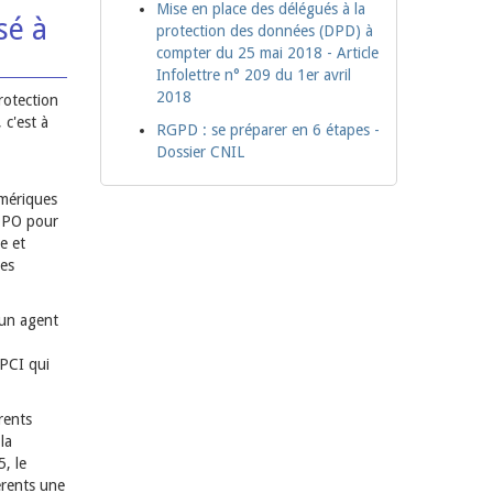
Mise en place des délégués à la
sé à
protection des données (DPD) à
compter du 25 mai 2018 - Article
Infolettre n° 209 du 1er avril
2018
protection
 c'est à
RGPD : se préparer en 6 étapes -
Dossier CNIL
umériques
 DPO pour
e et
les
r un agent
EPCI qui
rents
la
5, le
érents une