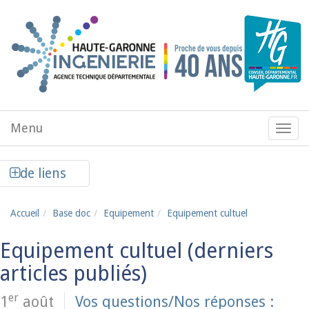
Aller au contenu principal
Menu
Menu
de
navig
Afficher la colonne de liens latéraux
de liens
Accueil
Base doc
Equipement
Equipement cultuel
Equipement cultuel
er
1
août
Vos questions/Nos réponses :