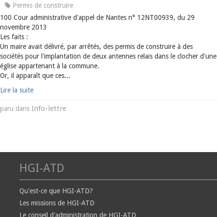
Permis de construire
100 Cour administrative d'appel de Nantes n° 12NT00939, du 29
novembre 2013
Les faits :
Un maire avait délivré, par arrêtés, des permis de construire à des
sociétés pour l'implantation de deux antennes relais dans le clocher d'une
église appartenant à la commune.
Or, il apparaît que ces...
Lire la suite
Info-lettre
paru dans
HGI-ATD
Qu'est-ce que HGI-ATD?
Les missions de HGI-ATD
Le conseil d'administration de HGI-ATD