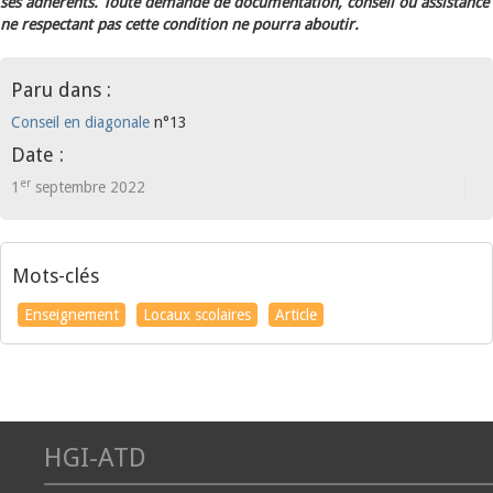
ses adhérents. Toute demande de documentation, conseil ou assistance
ne respectant pas cette condition ne pourra aboutir.
Paru dans :
Conseil en diagonale
n°13
Date :
er
1
septembre 2022
Mots-clés
Enseignement
Locaux scolaires
Article
HGI-ATD