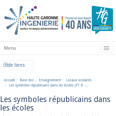
Aller au contenu principal
Menu
Menu
de
navig
Afficher la colonne de liens latéraux
de liens
Accueil
Base doc
Enseignement
Locaux scolaires
Les symboles républicains dans les écoles (FT 8 -...
Les symboles républicains dans
les écoles