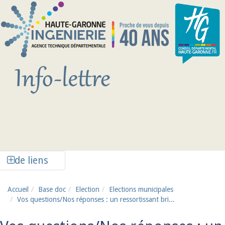
Aller au contenu principal
Afficher la colonne de liens latéraux
de liens
Accueil
Base doc
Election
Elections municipales
Vos questions/Nos réponses : un ressortissant bri...