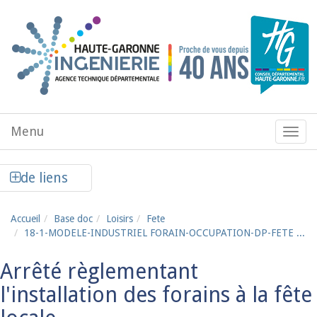
Aller au contenu principal
Menu
Menu
de
navig
Afficher la colonne de liens latéraux
de liens
Accueil
Base doc
Loisirs
Fete
18-1-MODELE-INDUSTRIEL FORAIN-OCCUPATION-DP-FETE ...
Arrêté règlementant
l'installation des forains à la fête