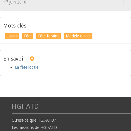
er
1
juin 2010
Mots-clés
Loisirs
Fête
Fête foraine
Modèle d'acte
En savoir
La fête locale
HGI-ATD
Qu'est-ce que HGI-ATD?
Les missions de HGI-ATD