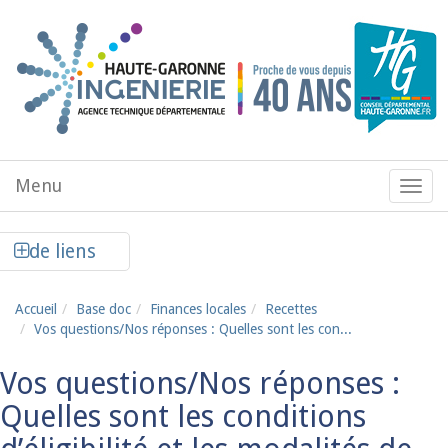
Aller au contenu principal
Menu
Menu
de
navig
Afficher la colonne de liens latéraux
de liens
Accueil
Base doc
Finances locales
Recettes
Vos questions/Nos réponses : Quelles sont les con...
Vos questions/Nos réponses :
Quelles sont les conditions