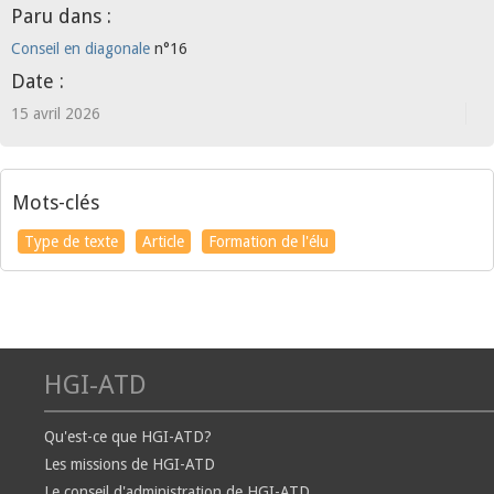
Paru dans :
Conseil en diagonale
n°16
Date :
15 avril 2026
Mots-clés
Type de texte
Article
Formation de l'élu
HGI-ATD
Qu'est-ce que HGI-ATD?
Les missions de HGI-ATD
Le conseil d'administration de HGI-ATD