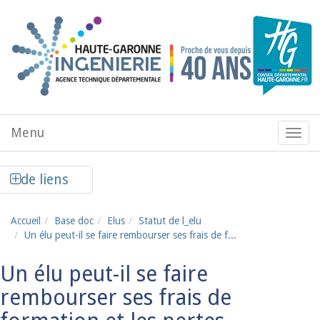
Aller au contenu principal
Menu
Menu
de
navig
Afficher la colonne de liens latéraux
de liens
Accueil
Base doc
Elus
Statut de l_elu
Un élu peut-il se faire rembourser ses frais de f...
Un élu peut-il se faire
rembourser ses frais de