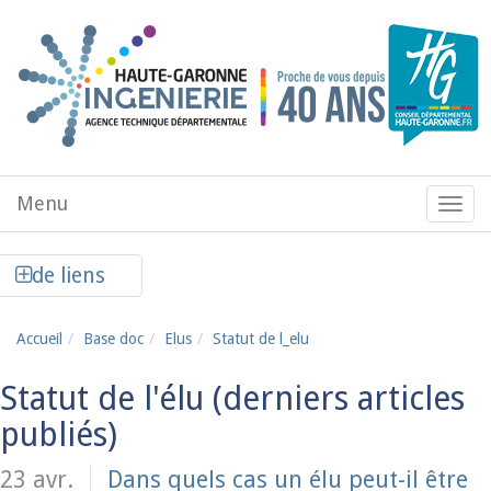
Aller au contenu principal
Menu
Menu
de
navig
Afficher la colonne de liens latéraux
de liens
Accueil
Base doc
Elus
Statut de l_elu
Statut de l'élu
23 avr.
Dans quels cas un élu peut-il être