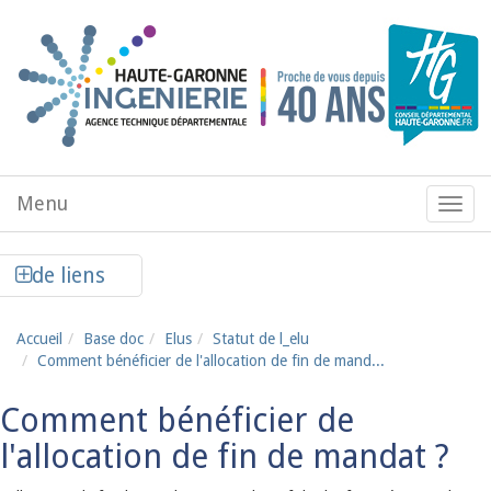
Aller au contenu principal
Menu
Menu
de
navig
Afficher la colonne de liens latéraux
de liens
Accueil
Base doc
Elus
Statut de l_elu
Comment bénéficier de l'allocation de fin de mand...
Comment bénéficier de
l'allocation de fin de mandat ?