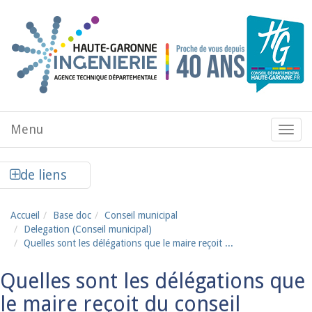
Aller au contenu principal
Menu
Menu
de
navig
Afficher la colonne de liens latéraux
de liens
Accueil
Base doc
Conseil municipal
Delegation (Conseil municipal)
Quelles sont les délégations que le maire reçoit ...
Quelles sont les délégations que
le maire reçoit du conseil