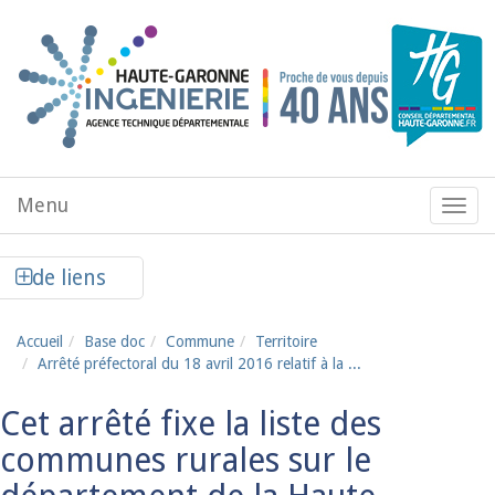
Aller au contenu principal
Menu
Menu
de
navig
Afficher la colonne de liens latéraux
de liens
Accueil
Base doc
Commune
Territoire
Arrêté préfectoral du 18 avril 2016 relatif à la ...
Cet arrêté fixe la liste des
communes rurales sur le