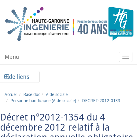
Aller au contenu principal
Menu
Menu
de
navig
Afficher la colonne de liens latéraux
de liens
Accueil
Base doc
Aide sociale
Personne handicapee (Aide sociale)
DECRET-2012-0133
Décret n°2012-1354 du 4
décembre 2012 relatif à la