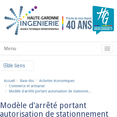
Aller au contenu principal
Menu
Menu
de
navig
Afficher la colonne de liens latéraux
de liens
Accueil
Base doc
Activites économiques
Commerce et artisanat
Modèle d'arrêté portant autorisation de stationne...
Modèle d'arrêté portant
autorisation de stationnement