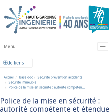
Aller au contenu principal
Menu
Menu
de
navig
Afficher la colonne de liens latéraux
de liens
Accueil
Base doc
Securite prevention accidents
Securite immeuble
Police de la mise en sécurité : autorité compéten...
Police de la mise en sécurité :
autorité compétente et étendue