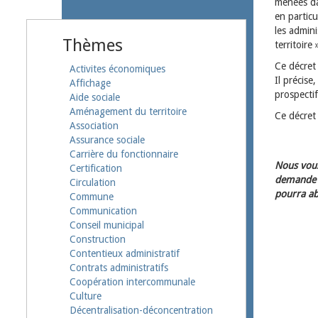
menées da
en particu
les admin
Thèmes
territoire 
Ce décret
Activites économiques
Il précise
Affichage
prospectif
Aide sociale
Aménagement du territoire
Ce décret 
Association
Assurance sociale
Carrière du fonctionnaire
Nous vous
Certification
demande d
Circulation
pourra ab
Commune
Communication
Conseil municipal
Construction
Contentieux administratif
Contrats administratifs
Coopération intercommunale
Culture
Décentralisation-déconcentration