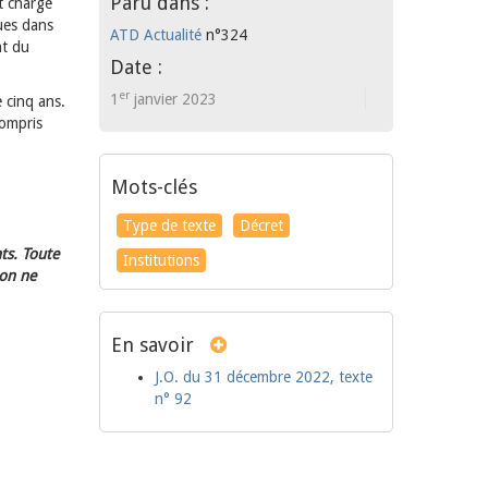
Paru dans :
t chargé
nues dans
ATD Actualité
n°324
nt du
Date :
er
1
janvier 2023
 cinq ans.
compris
Mots-clés
Type de texte
Décret
ts. Toute
Institutions
ion ne
En savoir
J.O. du 31 décembre 2022, texte
n° 92