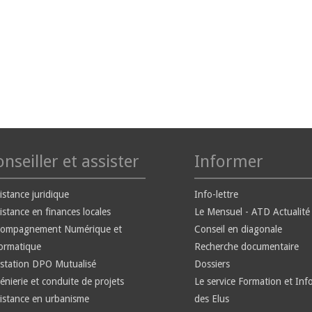
nseiller et assister
Informer
istance juridique
Info-lettre
istance en finances locales
Le Mensuel - ATD Actualité
compagnement Numérique et
Conseil en diagonale
ormatique
Recherche documentaire
station DPO Mutualisé
Dossiers
énierie et conduite de projets
Le service Formation et Inf
istance en urbanisme
des Elus