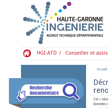
Aller au contenu principal
HGI-ATD
Conseiller et assis
Accueil
Décr
reno
Cet « obse
données re