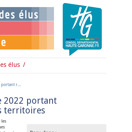
es élus
ortant r...
 2022 portant
 territoires
 les
ues