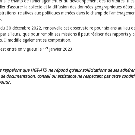
ns le champ de l'aménagement et du développement des territoires. Il es
lier d'assurer la collecte et la diffusion des données géographiques déte
istrations, relatives aux politiques menées dans le champ de l'aménageme
».
 du 30 décembre 2022, renouvelle cet observatoire pour six ans au lieu de
, par ailleurs, que pour remplir ses missions il peut réaliser des rapports y 
s. Il modifie également sa composition.
er
est entré en vigueur le 1
janvier 2023.
 rappelons que HGI-ATD ne répond qu'aux sollicitations de ses adhéren
e documentation, conseil ou assistance ne respectant pas cette condit
outir.