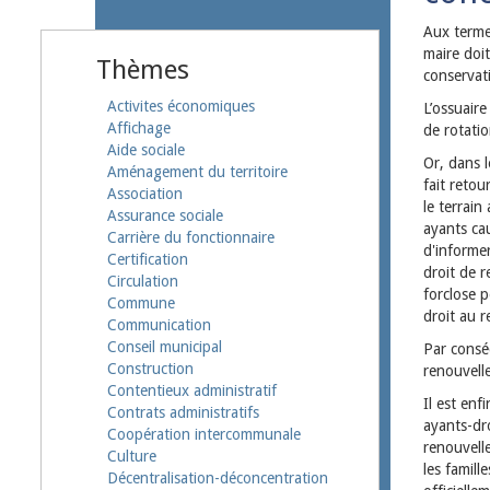
Aux termes
maire doi
Thèmes
conservat
Activites économiques
L’ossuaire
Affichage
de rotatio
Aide sociale
Or, dans 
Aménagement du territoire
fait retou
Association
le terrain
Assurance sociale
ayants ca
Carrière du fonctionnaire
d'informer
Certification
droit de 
Circulation
forclose 
Commune
droit au r
Communication
Conseil municipal
Par conséq
Construction
renouvell
Contentieux administratif
Il est enf
Contrats administratifs
ayants-dro
Coopération intercommunale
renouvell
Culture
les famill
Décentralisation-déconcentration