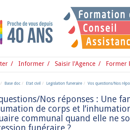
ter
Informer
Saisir l'Agence
Former l
Base doc
Etat civil
Legislation funeraire
Vos questions/Nos répon
questions/Nos réponses : Une fa
humation de corps et l’inhumatio
suaire communal quand elle ne s
ession funéraire ?