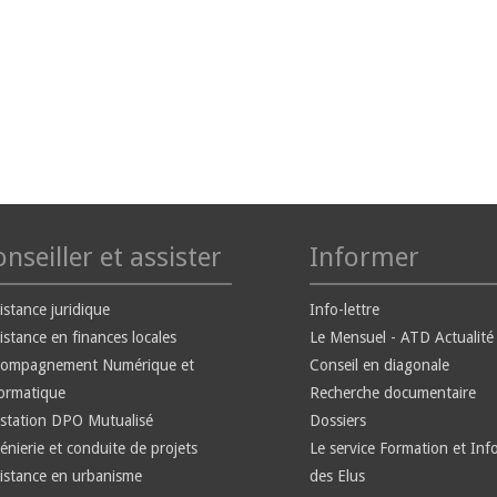
nseiller et assister
Informer
istance juridique
Info-lettre
istance en finances locales
Le Mensuel - ATD Actualité
compagnement Numérique et
Conseil en diagonale
ormatique
Recherche documentaire
station DPO Mutualisé
Dossiers
énierie et conduite de projets
Le service Formation et Inf
istance en urbanisme
des Elus