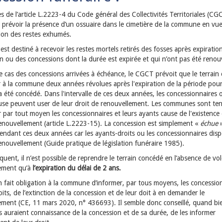
 de l’article L.2223-4 du Code général des Collectivités Territoriales (CGC
t prévoir la présence d’un ossuaire dans le cimetière de la commune en vue
ion des restes exhumés.
 est destiné à recevoir les restes mortels retirés des fosses après expiratio
n ou des concessions dont la durée est expirée et qui n’ont pas été renou
le cas des concessions arrivées à échéance, le CGCT prévoit que le terrain
r à la commune deux années révolues après l'expiration de la période pour
 a été concédé. Dans l'intervalle de ces deux années, les concessionnaires 
use peuvent user de leur droit de renouvellement. Les communes sont te
 par tout moyen les concessionnaires et leurs ayants cause de l'existence
renouvellement (article L.2223-15). La concession est simplement «
échue
»
pendant ces deux années car les ayants-droits ou les concessionnaires dis
enouvellement (Guide pratique de législation funéraire 1985).
uent, il n’est possible de reprendre le terrain concédé en l’absence de vo
ement qu’à
l’expiration du délai de 2 ans.
in fait obligation à la commune d’informer, par tous moyens, les concessio
its, de l’extinction de la concession et de leur doit à en demander le
ement (CE, 11 mars 2020, n° 436693). Il semble donc conseillé, quand b
es auraient connaissance de la concession et de sa durée, de les informer