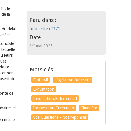
T), le
 de la
Paru dans :
Info-lettre n°371
n du délai
velées.
Date :
 concédé
er
1
mai 2025
 laquelle
ou leurs
nues
 de ce
Mots-clés
 et non
posent du
Etat civil
Législation funéraire
Exhumation
lonté de
Inhumation,Enterrement
nnaires et
Incinération,Crémation
Cimetière
Vos Questions - Nos réponses
ien même