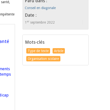
Paru dans :
r santé,
Conseil en diagonale
compétente
Date :
er
1
septembre 2022
santé
Mots-clés
Type de texte
Article
Organisation scolaire
aments
e temps
dicap