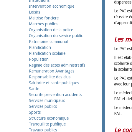
Institutions
dispenses 
Intervention economique
Le PAI es
Loisirs
réussite 
Maitrise fonciere
d’apprent
Marches publics
Organisation de la police
Organisation du service public
Les mo
Patrimoine communal
Planification
Le PAI es
Planification scolaire
Il est éla
Population
scolarité
Regime des actes administratifs
la scolari
Remuneration Avantages
Responsabilite des elus
Le PAI es
Salubrite et sante publiques
avec leur 
Sante
Le médecin
Securite prevention accidents
PAI et dé
Services municipaux
Services publics
Le médecin
Sports
PAI.
Structure economique
Tranquillite publique
Le co
Travaux publics