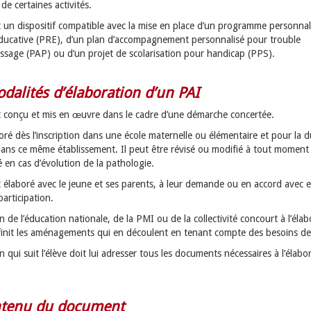
de certaines activités.
t un dispositif compatible avec la mise en place d’un programme personnal
éducative (PRE), d’un plan d’accompagnement personnalisé pour trouble
issage (PAP) ou d’un projet de scolarisation pour handicap (PPS).
dalités d’élaboration d’un PAI
t conçu et mis en œuvre dans le cadre d’une démarche concertée.
boré dès l’inscription dans une école maternelle ou élémentaire et pour la d
 dans ce même établissement. Il peut être révisé ou modifié à tout momen
té en cas d’évolution de la pathologie.
t élaboré avec le jeune et ses parents, à leur demande ou en accord avec 
participation.
 de l’éducation nationale, de la PMI ou de la collectivité concourt à l’éla
finit les aménagements qui en découlent en tenant compte des besoins de 
 qui suit l’élève doit lui adresser tous les documents nécessaires à l’élabo
ntenu du document