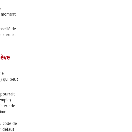
e
du moment
seillé de
n contact
lève
gie
e) qui peut
pourrait
emple)
istère de
gime
du code de
r défaut