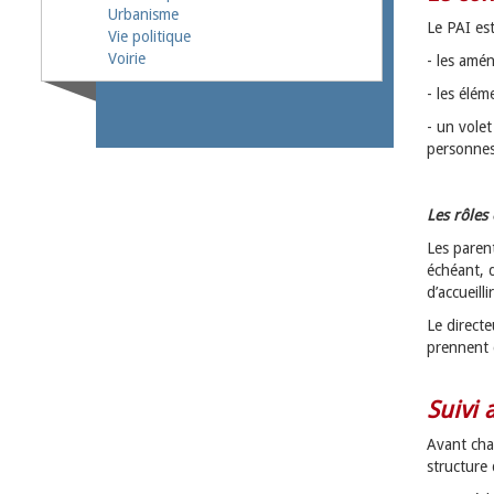
Urbanisme
Le PAI es
Vie politique
Voirie
- les amé
- les élém
- un volet
personnes
Les rôles 
Les paren
échéant, 
d’accueilli
Le directe
prennent c
Suivi 
Avant cha
structure 