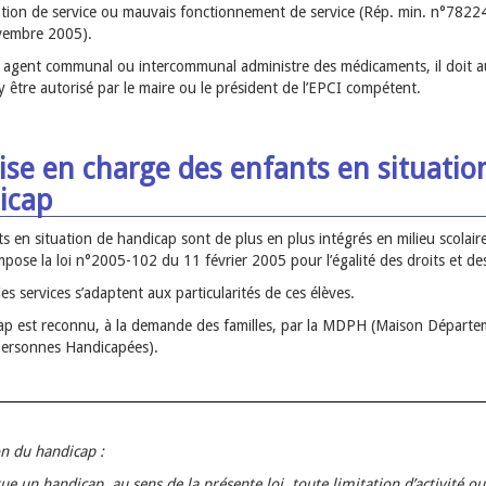
ation de service ou mauvais fonctionnement de service (Rép. min. n°7822
vembre 2005).
 agent communal ou intercommunal administre des médicaments, il doit a
y être autorisé par le maire ou le président de l’EPCI compétent.
ise en charge des enfants en situatio
icap
s en situation de handicap sont de plus en plus intégrés en milieu scolair
mpose la loi n°2005-102 du 11 février 2005 pour l’égalité des droits et de
 les services s’adaptent aux particularités de ces élèves.
ap est reconnu, à la demande des familles, par la MDPH (Maison Départe
Personnes Handicapées).
on du handicap :
ue un handicap, au sens de la présente loi, toute limitation d’activité ou