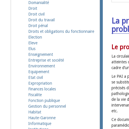
Domanialité
Droit
Droit civil
La pr
Droit du travail
Droit pénal
prob
Droits et obligations du fonctionnaire
Election
Eleve
Le pro
Elus
Enseignement
La circul
Entreprise et société
atteintes 
Environnement
cadre d’u
Equipement
Le PAI a p
Etat civil
se substit
Expropriation
précisés d
Finances locales
pathologie
Fiscalite
de la vie 
Fonction publique
intervena
Gestion du personnel
etc.
Habitat
Haute-Garonne
Ce docume
Informatique
paramédic