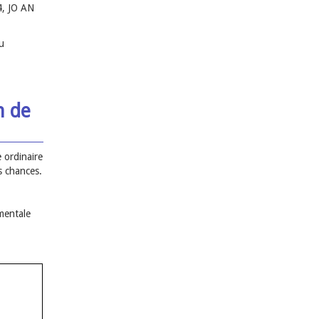
4, JO AN
u
n de
e ordinaire
s chances.
mentale