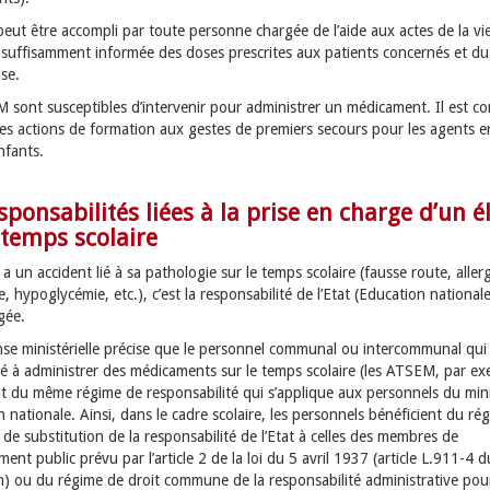
eut être accompli par toute personne chargée de l’aide aux actes de la vi
 suffisamment informée des doses prescrites aux patients concernés et 
ise.
 sont susceptibles d’intervenir pour administrer un médicament. Il est con
 les actions de formation aux gestes de premiers secours pour les agents e
nfants.
sponsabilités liées à la prise en charge d’un é
 temps scolaire
t a un accident lié à sa pathologie sur le temps scolaire (fausse route, aller
e, hypoglycémie, etc.), c’est la responsabilité de l’Etat (Education national
gée.
se ministérielle précise que le personnel communal ou intercommunal qui 
é à administrer des médicaments sur le temps scolaire (les ATSEM, par ex
nt du même régime de responsabilité qui s’applique aux personnels du min
n nationale. Ainsi, dans le cadre scolaire, les personnels bénéficient du ré
r de substitution de la responsabilité de l’Etat à celles des membres de
ment public prévu par l’article 2 de la loi du 5 avril 1937 (article L.911-4 
on) ou du régime de droit commune de la responsabilité administrative pou