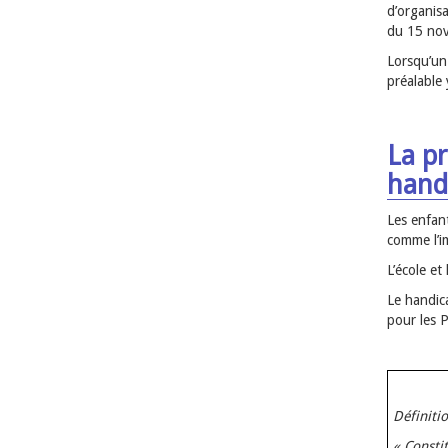
d’organis
du 15 no
Lorsqu’un
préalable 
La pr
hand
Les enfant
comme l’i
L’école et
Le handic
pour les 
Définiti
« Constit