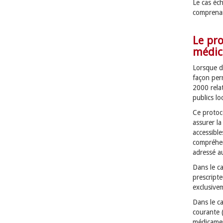
Le cas éc
comprenan
Le pro
médic
Lorsque de
façon per
2000 relat
publics lo
Ce protoco
assurer la
accessible
compréhens
adressé au
Dans le c
prescripte
exclusivem
Dans le ca
courante 
médicamen