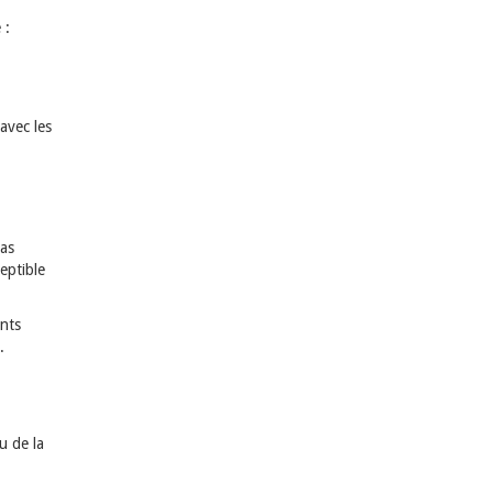
 :
 avec les
cas
eptible
ants
.
u de la