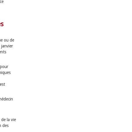
ce
es
ue ou de
 janvier
ents
 pour
oniques
est
 médecin
 de la vie
n des