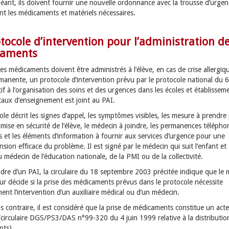
héant, ils doivent fournir une nouvelle ordonnance avec la trousse d’urgen
t les médicaments et matériels nécessaires.
tocole d’intervention pour l’administration d
aments
s médicaments doivent être administrés à l’élève, en cas de crise allergiq
manente, un protocole d’intervention prévu par le protocole national du 6
if à l’organisation des soins et des urgences dans les écoles et établissem
caux d’enseignement est joint au PAI.
le décrit les signes d’appel, les symptômes visibles, les mesure à prendre
 mise en sécurité de l’élève, le médecin à joindre, les permanences téléph
s et les éléments d’information à fournir aux services d’urgence pour une
ion efficace du problème. Il est signé par le médecin qui suit l’enfant et 
 médecin de l’éducation nationale, de la PMI ou de la collectivité.
adre d’un PAI, la circulaire du 18 septembre 2003 précitée indique que le
ur décide si la prise des médicaments prévus dans le protocole nécessite
ent l’intervention d’un auxiliaire médical ou d’un médecin.
s contraire, il est considéré que la prise de médicaments constitue un acte
(circulaire DGS/PS3/DAS n°99-320 du 4 juin 1999 relative à la distributio
ts).