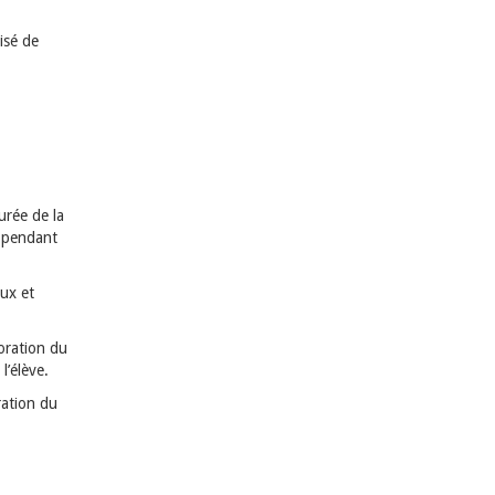
isé de
urée de la
t pendant
eux et
boration du
l’élève.
ration du