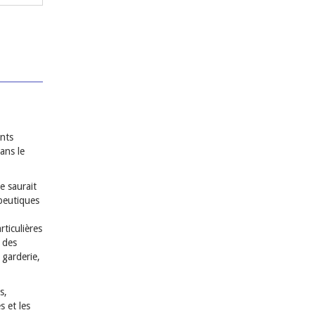
ants
dans le
e saurait
apeutiques
ticulières
n des
 garderie,
s,
 et les