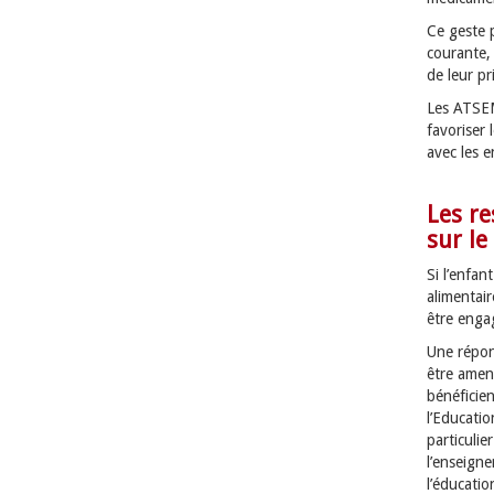
Ce geste p
courante,
de leur pr
Les ATSEM
favoriser
avec les e
Les re
sur le
Si l’enfan
alimentair
être enga
Une répon
être amen
bénéficie
l’Educatio
particulie
l’enseigne
l’éducati