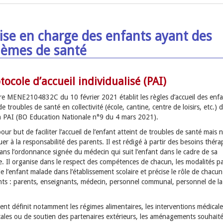
ise en charge des enfants ayant des
lèmes de santé
tocole d’accueil individualisé (PAI)
aire MENE2104832C du 10 février 2021 établit les règles d’accueil des enf
de troubles de santé en collectivité (école, cantine, centre de loisirs, etc.) 
n PAI (BO Education Nationale n°9 du 4 mars 2021).
our but de faciliter l’accueil de l’enfant atteint de troubles de santé mais n
uer à la responsabilité des parents. Il est rédigé à partir des besoins thér
ans l’ordonnance signée du médecin qui suit l’enfant dans le cadre de sa
. Il organise dans le respect des compétences de chacun, les modalités par
de l’enfant malade dans l’établissement scolaire et précise le rôle de chacu
nts : parents, enseignants, médecin, personnel communal, personnel de la
nt définit notamment les régimes alimentaires, les interventions médicale
ales ou de soutien des partenaires extérieurs, les aménagements souhaités