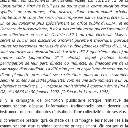
seulement les collectivités territoriales visées par l'article 72 de la
Constitution ; ainsi ne fait-il pas de doute que la communication d'un
syndicat de communes, d'un district, d'une communauté urbaine
tombe sous le coup des restrictions imposées par le texte précité (…).
En ce qui concerne plus spécialement un office public d'H.L.M., et en
l'absence de jurisprudence, il n'est pas certain qu'on puisse l'assimiler à
une collectivité au sens de l'article L.52-1 du code électoral. Mais ce
serait là ouvrir une discussion d'intérêt purement théorique, puisque
toutes les personnes morales de droit public (donc les offices d'H.L.M.)
sont soumises aux dispositions de l'article L.52-8 (quatrième alinéa) du
ème
même code [aujourd’hui 2
alinéa], lequel prohibe tout
participation de leur part, directe ou indirecte, au financement de la
campagne d'un candidat. La diffusion par un organisme de cette nature
d'une plaquette présentant ses réalisations pourrait être assimilée,
selon le contenu de ladite plaquette, comme une aide indirecte à un ou
plusieurs candidats (…) » (réponse ministérielle à question écrite (RM à
QE) n° 19668 du 30 janvier 1992, JO Sénat du 31 mars 1992).
Il y a campagne de promotion publicitaire lorsque l’initiative de
communication dépasse l’information traditionnelle pour devenir un
instrument de promotion des réalisations d’une collectivité et de ses élus.
Il convient de préciser qu’à ce stade de la campagne, les risques liés à la
communication d’un candidat concerne principalement l’élu sortant et la