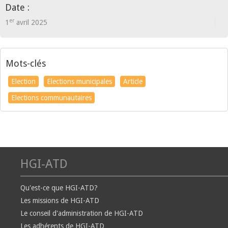
Date :
er
1
avril 2025
Mots-clés
Election
Elections municipales
Article
Elections communautaires
HGI-ATD
Qu'est-ce que HGI-ATD?
Les missions de HGI-ATD
Le conseil d'administration de HGI-ATD
Les adhérents de HGI-ATD