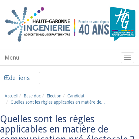
Aller au contenu principal
Menu
Menu
de
navig
Afficher la colonne de liens latéraux
de liens
Accueil
Base doc
Election
Candidat
Quelles sont les règles applicables en matière de...
Quelles sont les règles
applicables en matière de