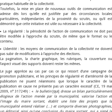
pratique habituelle de la collectivité.
Toutefois, la mise en place de nouveaux outils de communication est
admise dès lors qu’elle est justifiée par des circonstances locales
particulières, indépendantes de la proximité du scrutin, ou qu’il est
démontré que cette initiative est utile ou nécessaire à la collectivité.
▪ La régularité : la périodicité de l’action de communication ne doit pas
être modifiée à l’approche du scrutin, de même que le format ou le
contenu.
▪ L’identité : les moyens de communication de la collectivité ne doivent
pas subir de modifications à l’approche des élections.
La pagination, la charte graphique, les rubriques, la couverture ou
l’aspect visuel des supports doivent rester les mêmes.
Le juge apprécie au cas par cas ce qui ressort d’une campagne de
promotion publicitaire, et les principes de régularité et d’antériorité de la
publication ne jouent néanmoins que lorsque le caractère de la
publication en cause ne présente pas un caractère excessif (CE, 19 mai
2009, n° 317249) : «
le bulletin
[qui]
dresse un bilan particulièremen
élogieux de l'action menée par la municipalité, valorise l'action et
l'image du maire sortant, établit une liste des projets que la
municipalité entend réaliser (…) et comporte diverses photographies,
un éditorial ainsi qu'une conclusion du maire sortant, qui a signé la