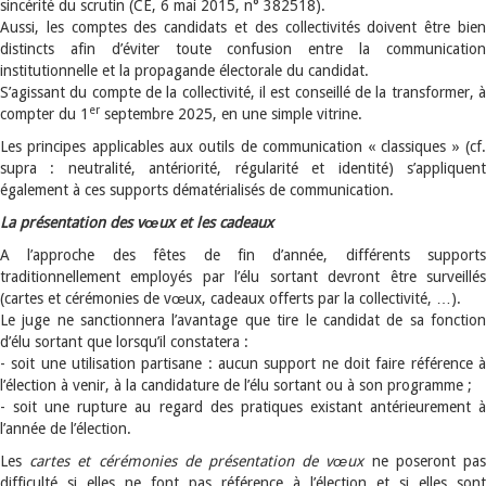
sincérité du scrutin (CE, 6 mai 2015, n° 382518).
Aussi, les comptes des candidats et des collectivités doivent être bien
distincts afin d’éviter toute confusion entre la communication
institutionnelle et la propagande électorale du candidat.
S’agissant du compte de la collectivité, il est conseillé de la transformer, à
er
compter du 1
septembre 2025, en une simple vitrine.
Les principes applicables aux outils de communication « classiques » (cf.
supra : neutralité, antériorité, régularité et identité) s’appliquent
également à ces supports dématérialisés de communication.
La présentation des vœux et les cadeaux
A l’approche des fêtes de fin d’année, différents supports
traditionnellement employés par l’élu sortant devront être surveillés
(cartes et cérémonies de vœux, cadeaux offerts par la collectivité, …).
Le juge ne sanctionnera l’avantage que tire le candidat de sa fonction
d’élu sortant que lorsqu’il constatera :
- soit une utilisation partisane : aucun support ne doit faire référence à
l’élection à venir, à la candidature de l’élu sortant ou à son programme ;
- soit une rupture au regard des pratiques existant antérieurement à
l’année de l’élection.
Les
cartes et cérémonies de présentation de vœux
ne poseront pa
difficulté si elles ne font pas référence à l’élection et si elles sont