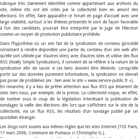
rubrique très clairement identifiée comme appartenant aux archives du
site, même s’ils ont été créés par la collectivité bien en amont des
élections. En effet, faire apparaître ce forum en page d’accueil avec une
large visibilité, surtout si les thèmes présentés le sont de façon favorable
à l’un des candidats, pourrait être interprété par le juge de l’élection
comme un moyen de promotion publicitaire prohibée.
Dans l’hypothèse où un site fait de la syndication de contenu (procédé
consistant à rendre disponible une partie du contenu d’un site web afin
qu’elle soit utilisée par d’autres sites) avec d’autres sites et utilise des flux
RSS (Really Simple Syndication), il convient de se référer à la nature de la
syndication afin de savoir si ces liens doivent être éliminés. Lorsqu’elle
porte sur des données purement informatives, la syndication ne devrait
pas poser de problèmes (ex : lien avec le site « www.service-public.fr »).
En revanche, il y a lieu de prêter attention aux flux RSS qui émanent de
sites tiers issus, par exemple, de la presse. La collectivité risque, en effet,
de tomber sous le coup de la législation interdisant la publication de
sondages la veille des élections dès lors que s’affichent sur le site de la
collectivité, via un flux RSS, les résultats d’un sondage publié par un
quotidien étranger.
Les
blogs
sont soumis aux mêmes règles que les sites Internet (TGI Paris,
17 mars 2006, Commune de Puteaux c/ Christophe G.).