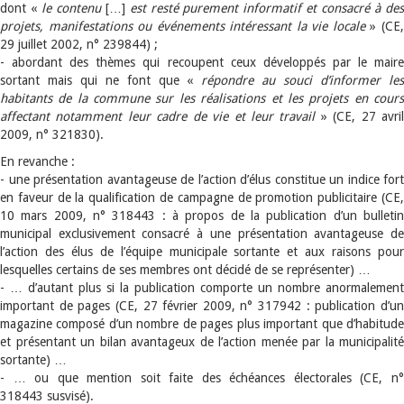
dont
«
le contenu
[…]
est resté purement informatif et consacré à de
projets, manifestations ou événements intéressant la vie locale
» (CE
29 juillet 2002, n° 239844) ;
- abordant des thèmes qui recoupent ceux développés par le maire
sortant mais qui ne font que «
répondre au souci d’informer le
habitants de la commune sur les réalisations et les projets en cours
affectant notamment leur cadre de vie et leur travail
» (CE, 27 avri
2009, n° 321830).
En revanche :
- une présentation avantageuse de l’action d’élus constitue un indice fort
en faveur de la qualification de campagne de promotion publicitaire (CE,
10 mars 2009, n° 318443 : à propos de la publication d’un bulletin
municipal exclusivement consacré à une présentation avantageuse de
l’action des élus de l’équipe municipale sortante et aux raisons pour
lesquelles certains de ses membres ont décidé de se représenter) …
- … d’autant plus si la publication comporte un nombre anormalement
important de pages (CE, 27 février 2009, n° 317942 : publication d’un
magazine composé d’un nombre de pages plus important que d’habitude
et présentant un bilan avantageux de l’action menée par la municipalité
sortante) …
- … ou que mention soit faite des échéances électorales (CE, n°
318443 susvisé).