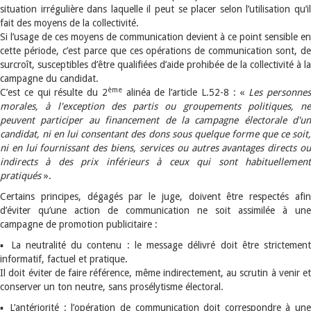
situation irrégulière dans laquelle il peut se placer selon l’utilisation qu’il
fait des moyens de la collectivité.
Si l’usage de ces moyens de communication devient à ce point sensible en
cette période, c’est parce que ces opérations de communication sont, de
surcroît, susceptibles d’être qualifiées d’aide prohibée de la collectivité à la
campagne du candidat.
ème
C’est ce qui résulte du 2
alinéa de l’article L.52-8 : «
Les personne
morales, à l'exception des partis ou groupements politiques, ne
peuvent participer au financement de la campagne électorale d'un
candidat, ni en lui consentant des dons sous quelque forme que ce soit,
ni en lui fournissant des biens, services ou autres avantages directs ou
indirects à des prix inférieurs à ceux qui sont habituellement
pratiqués
».
Certains principes, dégagés par le juge, doivent être respectés afin
d’éviter qu’une action de communication ne soit assimilée à une
campagne de promotion publicitaire :
▪ La neutralité du contenu : le message délivré doit être strictement
informatif, factuel et pratique.
Il doit éviter de faire référence, même indirectement, au scrutin à venir et
conserver un ton neutre, sans prosélytisme électoral.
▪ L’antériorité : l’opération de communication doit correspondre à une