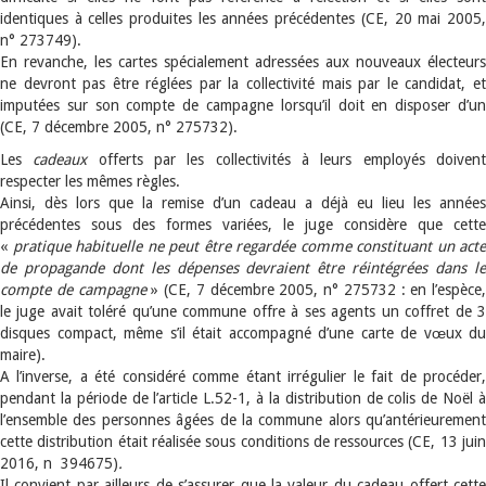
identiques à celles produites les années précédentes (CE, 20 mai 2005,
n° 273749).
En revanche, les cartes spécialement adressées aux nouveaux électeurs
ne devront pas être réglées par la collectivité mais par le candidat, et
imputées sur son compte de campagne lorsqu’il doit en disposer d’un
(CE, 7 décembre 2005, n° 275732).
Les
cadeaux
offerts par les collectivités à leurs employés doiven
respecter les mêmes règles.
Ainsi, dès lors que la remise d’un cadeau a déjà eu lieu les années
précédentes sous des formes variées, le juge considère que cette
«
pratique habituelle ne peut être regardée comme constituant un acte
de propagande dont les dépenses devraient être réintégrées dans le
compte de campagne
» (CE, 7 décembre 2005, n° 275732 : en l’espèce,
le juge avait toléré qu’une commune offre à ses agents un coffret de 3
disques compact, même s’il était accompagné d’une carte de vœux du
maire).
A l’inverse, a été considéré comme étant irrégulier le fait de procéder,
pendant la période de l’article L.52-1, à la distribution de colis de Noël à
l’ensemble des personnes âgées de la commune alors qu’antérieurement
cette distribution était réalisée sous conditions de ressources (CE, 13 juin
2016, n 394675)
.
Il convient par ailleurs de s’assurer que la valeur du cadeau offert cette