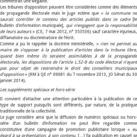
commettrait une illégalité.
Les tribunes d’opposition peuvent être considérées comme des éléments
de propagande électorale mais le juge estime que «
la commune n
saurait contrôler le contenu des articles publiés dans ce cadre
[le
bulletin d'information municipale]
, qui n'engagent que la responsabilit
de leurs auteurs
» (CE, 7 mai 2012, n° 353536) sauf caractère injurieux,
diffamatoire ou discriminatoire de l’écrit.
Comme a pu le rappeler la doctrine ministérielle, «
rien ne permet au
maire de s'opposer à la publication d'articles dans la tribune libre,
quand bien même ils seraient assimilables à de la propagande
électorale, les dispositions de l'article L.52-8 du code électoral n'ayant
pas pour objet de restreindre le droit des conseillers municipaux
d'opposition
» (RM à QE n° 09081 du 7 novembre 2013, JO Sénat du 30
janvier 2014).
Les suppléments spéciaux et hors-série
Il convient d’attacher une attention particulière à la publication de ce
type de support puisqu’ils sont différents, par nature, de la pratique
traditionnelle de la collectivité.
Le juge considère ainsi que la diffusion de numéros spéciaux ou hors-
série d’un bulletin d’information ne peut être regardée comme
constitutive d’une campagne de promotion publicitaire lorsque «
eu
égard à sa présentation, à son contenu,
[…]
[la publication en cause]
s