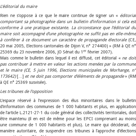
L’éditorial du maire
Rien ne s’oppose à ce que le maire continue de signer un «
éditorial
comportant sa photographie dans un bulletin d’information si cela est
conforme à une pratique existante. La circonstance que l’éditorial du
maire soit accompagné d’une photographie ne suffit pas en elle-même
à conférer à ce document un caractère de propagande électorale
(CE,
20 mai 2005, Elections cantonales de Dijon V, n° 274400) » (RM à QE n°
er
25369 du 23 novembre 2006, JO Sénat du 1
février 2007).
Mais comme le bulletin dans lequel il est diffusé, cet éditorial «
ne doi
pas contribuer à mettre en valeur les actions menées par la commune
et le maire (CE, 5 juin 1996, Elections municipales de Morhange, n°
173642)
[…]
et ne doit pas comporter d’éléments de propagande
» (R
à QE n° 25369 susvisée).
Les tribunes de l’opposition
L’espace réservé à l’expression des élus minoritaires dans le bulletin
d’information des communes de 1 000 habitants et plus, en application
de l’article L.2121-27-1 du code général des collectivités territoriales, doit
être maintenu (il en est de même pour les EPCI comprenant au moins
une commune de 1 000 habitants et plus). Le maire qui déciderait, de
manière autoritaire, de suspendre ces tribunes à l’approche d’élections