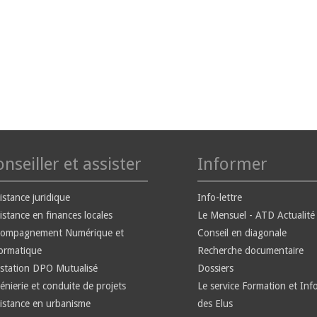
nseiller et assister
Informer
istance juridique
Info-lettre
istance en finances locales
Le Mensuel - ATD Actualité
compagnement Numérique et
Conseil en diagonale
ormatique
Recherche documentaire
station DPO Mutualisé
Dossiers
énierie et conduite de projets
Le service Formation et Inf
istance en urbanisme
des Elus