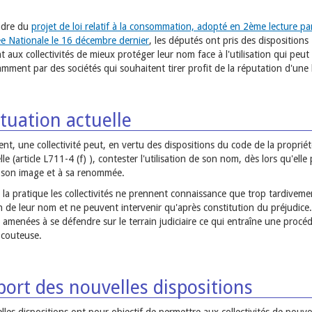
adre du
projet de loi relatif à la consommation, adopté en 2ème lecture pa
ée Nationale le 16 décembre dernier
, les députés ont pris des dispositions
 aux collectivités de mieux protéger leur nom face à l'utilisation qui peut
amment par des sociétés qui souhaitent tirer profit de la réputation d'une l
tuation actuelle
nt, une collectivité peut, en vertu des dispositions du code de la proprié
elle (article L711-4 (f) ), contester l'utilisation de son nom, dès lors qu'elle
à son image et à sa renommée.
 la pratique les collectivités ne prennent connaissance que trop tardiveme
ion de leur nom et ne peuvent intervenir qu'après constitution du préjudice.
amenées à se défendre sur le terrain judiciaire ce qui entraîne une procé
 couteuse.
ort des nouvelles dispositions