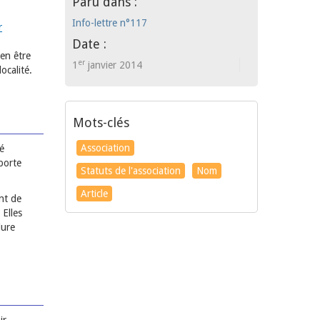
Paru dans :
Info-lettre n°117
r
Date :
 en être
er
1
janvier 2014
ocalité.
Mots-clés
Association
té
 porte
Statuts de l'association
Nom
Article
nt de
 Elles
dure