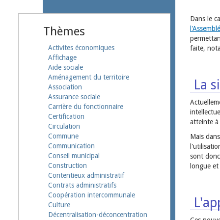
Dans le c
Thèmes
l'Assembl
permettant
Activites économiques
faite, not
Affichage
Aide sociale
Aménagement du territoire
La si
Association
Assurance sociale
Actuelleme
Carrière du fonctionnaire
intellectu
Certification
atteinte 
Circulation
Commune
Mais dans
Communication
l'utilisat
Conseil municipal
sont donc 
Construction
longue et
Contentieux administratif
Contrats administratifs
Coopération intercommunale
L'app
Culture
Décentralisation-déconcentration