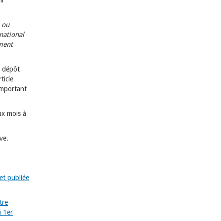
ir
é ou
national
ement
u dépôt
ticle
omportant
ux mois à
ve.
et publiée
tre
u 1er