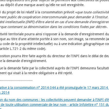
les dispositions ont pour objectif de permettre aux collectivités de pouvo
 au dépôt d'une marque avant qu'elle ne soit enregistrée.
23 du projet de loi relatif à la consommation prévoit «
que toute collectivit
ment public de coopération intercommunale peut demander à l'Institut 
été intellectuelle (INPI) d'être alerté en cas d'une demande d'enregistr
que contenant sa dénomination dans les conditions fixées par décret
».
tivité territoriale pourra ainsi s'opposer à la demande d'enregistrement d
que au titre d'une atteinte portée à son nom, son image, sa renommée (ar
u code de la propriété intellectuelle) ou à une indication géographique c
article L.721-2 du même code).
sition pourra être faite auprès du directeur de l'INPI dans le délai de de
e la demande d'enregistrement.
e la demande faite par la collectivité auprès de l'INPI demeurera facultati
nt qui visait à la rendre obligatoire a été rejeté.
---------------------------
elative à la consommation n° 2014-344 a été promulguée le 17 mars 2014 
s 2014
on du nom des communes : les collectivités peuvent demander à l’INPI d’ê
de toute utilisation commerciale de leur nom - article Infolettre n° 151 d