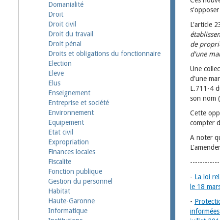
Ces nouvel
Domanialité
s'opposer
Droit
Droit civil
L'article 
Droit du travail
établisse
Droit pénal
de propri
Droits et obligations du fonctionnaire
d'une mar
Election
Une collec
Eleve
d'une mar
Elus
L.711-4 d
Enseignement
son nom (
Entreprise et société
Environnement
Cette oppo
Equipement
compter d
Etat civil
A noter qu
Expropriation
L'amendeme
Finances locales
Fiscalite
------------
Fonction publique
-
La loi r
Gestion du personnel
le 18 mar
Habitat
Haute-Garonne
-
Protecti
Informatique
informées 