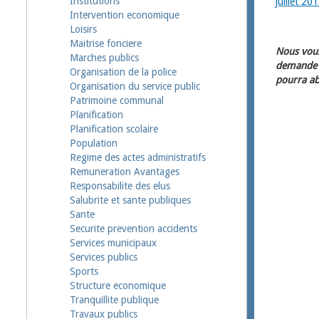
Institutions
juillet 20
Intervention economique
Loisirs
Maitrise fonciere
Nous vous
Marches publics
demande d
Organisation de la police
pourra ab
Organisation du service public
Patrimoine communal
Planification
Planification scolaire
Population
Regime des actes administratifs
Remuneration Avantages
Responsabilite des elus
Salubrite et sante publiques
Sante
Securite prevention accidents
Services municipaux
Services publics
Sports
Structure economique
Tranquillite publique
Travaux publics