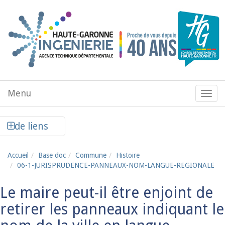
Aller au contenu principal
Menu
Menu
de
navig
Afficher la colonne de liens latéraux
de liens
Accueil
Base doc
Commune
Histoire
06-1-JURISPRUDENCE-PANNEAUX-NOM-LANGUE-REGIONALE
Le maire peut-il être enjoint de
retirer les panneaux indiquant le