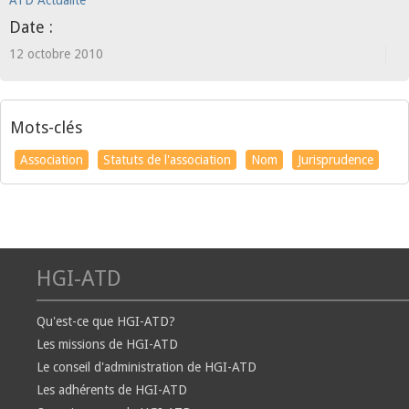
ATD Actualité
Date :
12 octobre 2010
Mots-clés
Association
Statuts de l'association
Nom
Jurisprudence
HGI-ATD
Qu'est-ce que HGI-ATD?
Les missions de HGI-ATD
Le conseil d'administration de HGI-ATD
Les adhérents de HGI-ATD