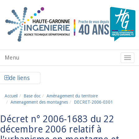
Aller au contenu principal
Menu
Menu
de
navig
Afficher la colonne de liens latéraux
de liens
Accueil
Base doc
Aménagement du territoire
Amenagement des montagnes
DECRET-2006-0301
Décret n° 2006-1683 du 22
décembre 2006 relatif à