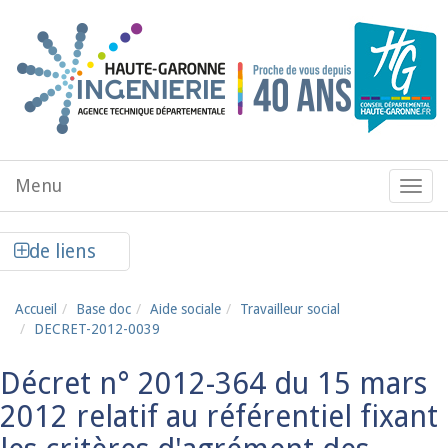
Aller au contenu principal
Menu
Menu
de
navig
Afficher la colonne de liens latéraux
de liens
Accueil
Base doc
Aide sociale
Travailleur social
DECRET-2012-0039
Décret n° 2012-364 du 15 mars
2012 relatif au référentiel fixant