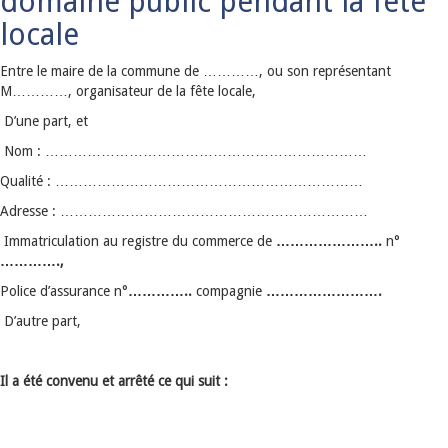
domaine public pendant la fête
locale
Entre le maire de la commune de …………, ou son représentant
M…………, organisateur de la fête locale,
D’une part, et
Nom : ……………………………………………………………
Qualité : …………………………………………………………
Adresse : …………………………………………………………
Immatriculation au registre du commerce de
…………………..
n°
………….,
Police d’assurance n°
…………..
compagnie
…………………….
D’autre part,
Il a été convenu et arrêté ce qui suit :