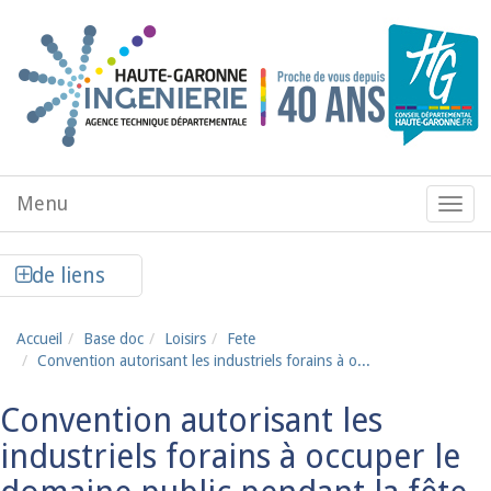
Aller au contenu principal
Menu
Menu
de
navig
Afficher la colonne de liens latéraux
de liens
Accueil
Base doc
Loisirs
Fete
Convention autorisant les industriels forains à o...
Convention autorisant les
industriels forains à occuper le