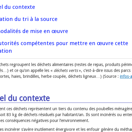
l du contexte
ation du tri à la source
odalités de mise en œuvre
utorités compétentes pour mettre en œuvre cette
ation
chets regroupent les déchets alimentaires (restes de repas, produits péri
…) et ce qu’on appelle les «
déchets verts
», c’est-à-dire issus des parcs 
mortes, haies, brindilles, herbe coupée, déchets ligneux…) (Source :
infos-
el du contexte
ent ces déchets représentent un tiers du contenu des poubelles ménagèr
soit 83 kg de déchets résiduels par habitant/an. Ils sont incinérés ou enter
des conséquences négatives pour l’environnement.
les incinérer s’avère inutilement énergivore et les enfouir génère du méth