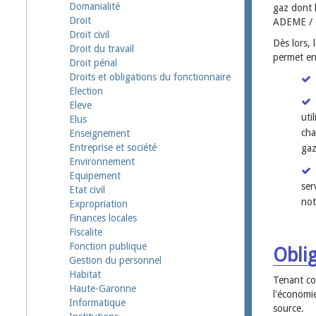
Domanialité
gaz dont 
Droit
ADEME / s
Droit civil
Dès lors, 
Droit du travail
permet en 
Droit pénal
Droits et obligations du fonctionnaire
Election
Eleve
uti
Elus
cha
Enseignement
Entreprise et société
gaz
Environnement
Equipement
ser
Etat civil
not
Expropriation
Finances locales
Fiscalite
Fonction publique
Oblig
Gestion du personnel
Habitat
Tenant co
Haute-Garonne
l'économie
Informatique
source.