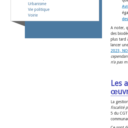
qua
Urbanisme
Avi
Vie politique
éga
Voirie
des
A noter, 
des biodé
plus tard 
lancer une
2023, NOR
cependant
n’a pas m
Les 
œuvr
La gestion
fiscalité 
5 du CGT 
communaut
Ce sont d