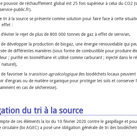
le pouvoir de réchauffement global est 25 fois supérieur à celui du CO2 (
ervice-public.fr).
le tri à la source se présente comme solution pour faire face à cette situati
effet :
d’éviter le rejet de plus de 800 000 tonnes de gaz à effet de serre/an,
de développer la production de biogaz, une énergie renouvelable qui peu
lisée de différentes manières (sous forme de combustible pour produire élec
leur ; purifié en biométhane et utilisé comme carburant ; injecté dans le r
 naturel),
de favoriser la
transition agroécologique (
les biodéchets locaux peuvent 
vir d’engrais ou de matière organique pour protéger les sols et conserver l
amment en cas de sécheresse).
ation du tri à la source
mpte de ces éléments la loi du 10 février 2020 contre le gaspillage et pou
 circulaire (loi AGEC) a posé une obligation générale de tri des biodéchets