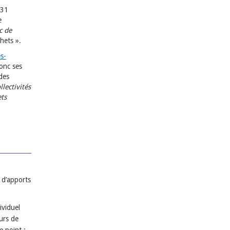
 31
e
c de
chets
».
es-
donc ses
des
llectivités
ets
 d’apports
ividuel
urs de