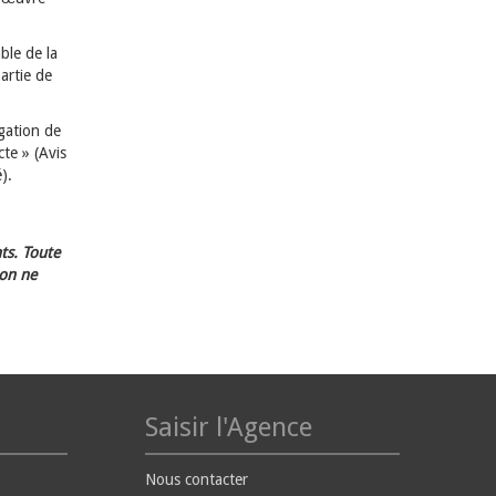
ble de la
artie de
igation de
cte » (Avis
).
ts. Toute
ion ne
Saisir l'Agence
Nous contacter