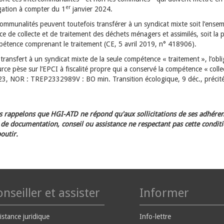
er
igation à compter du 1
janvier 2024.
ommunalités peuvent toutefois transférer à un syndicat mixte soit l’ensem
 de collecte et de traitement des déchets ménagers et assimilés, soit la p
pétence comprenant le traitement (CE, 5 avril 2019, n° 418906).
transfert à un syndicat mixte de la seule compétence « traitement », l’obl
ource pèse sur l’EPCI à fiscalité propre qui a conservé la compétence « colle
23, NOR : TREP2332989V : BO min. Transition écologique, 9 déc., précité
 rappelons que HGI-ATD ne répond qu'aux sollicitations de ses adhéren
e documentation, conseil ou assistance ne respectant pas cette condit
outir.
nseiller et assister
Informer
istance juridique
Info-lettre