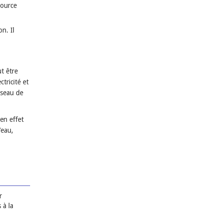
source
on. Il
t être
tricité et
éseau de
en effet
’eau,
r
 à la