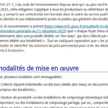
L.541-21-1, I du code de l'environnement dispose ainsi qu’« au plus tard le
2023, cette obligation s'applique à tous les producteurs ou détenteurs d
s,
y compris aux collectivités territoriales dans le cadre du service publi
es déchets
et aux établissements privés et publics qui génèrent des biodé
rd, le Gouvernement a précisé (
https://www.info.gouv.fr/actualite/le-tri-d
limentaires-generalise-au-31-decembre-2023
) que « chaque foyer triera 
imentaires dans une poubelle dédiée, un “bio-seau”, qui sera collecté par 
ennes dédiés aux biodéchets ».
Tout en indiquant cependant que «
les co
udier et identifier les solutions les plus pertinentes pour trier les déch
res à la source
».
modalités de mise en œuvre
e, plusieurs modalités sont envisageables :
Collecte séparée individuelle
via
des bacs dédiés (bio-seau) ou des points
ontaires des biodéchets ;
Gestion de proximité
via
des installations de compostage domestique ind
mposteur) ou des installations de compostage partagé, par ex., composte