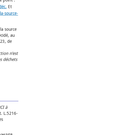
e point :
déc.
Et
la-source-
la source
cidé, au
023, de
tion n’est
s déchets
CI à
. L.5216-
es
n œuvre