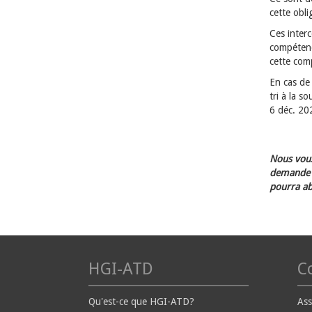
cette obl
Ces interc
compétence
cette com
En cas de 
tri à la s
6 déc. 20
Nous vous
demande d
pourra ab
HGI-ATD
Co
Qu'est-ce que HGI-ATD?
Ass