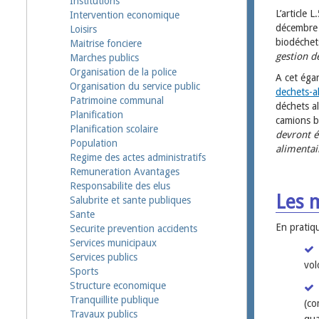
Institutions
L’article 
Intervention economique
décembre 
Loisirs
biodéchet
Maitrise fonciere
gestion d
Marches publics
Organisation de la police
A cet éga
Organisation du service public
dechets-a
Patrimoine communal
déchets al
Planification
camions b
Planification scolaire
devront ét
Population
alimentai
Regime des actes administratifs
Remuneration Avantages
Responsabilite des elus
Les 
Salubrite et sante publiques
Sante
En pratiqu
Securite prevention accidents
Services municipaux
Services publics
vol
Sports
Structure economique
Tranquillite publique
(co
Travaux publics