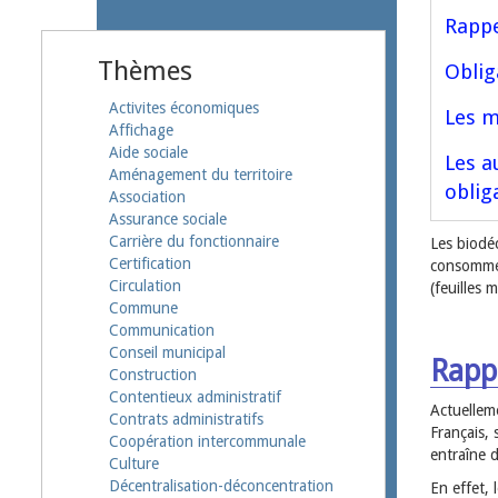
Rappe
Thèmes
Oblig
Activites économiques
Les m
Affichage
Aide sociale
Les a
Aménagement du territoire
oblig
Association
Assurance sociale
Carrière du fonctionnaire
Les biodé
Certification
consommés
Circulation
(feuilles 
Commune
Communication
Conseil municipal
Rapp
Construction
Contentieux administratif
Actuellem
Contrats administratifs
Français, 
Coopération intercommunale
entraîne 
Culture
Décentralisation-déconcentration
En effet, 