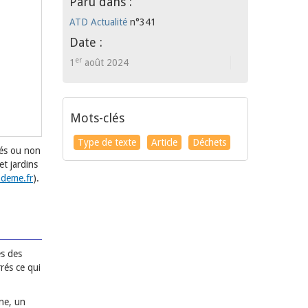
Paru dans :
ATD Actualité
n°341
Date :
er
1
août 2024
Mots-clés
Type de texte
Article
Déchets
més ou non
et jardins
ademe.fr
).
es des
rés ce qui
ane, un