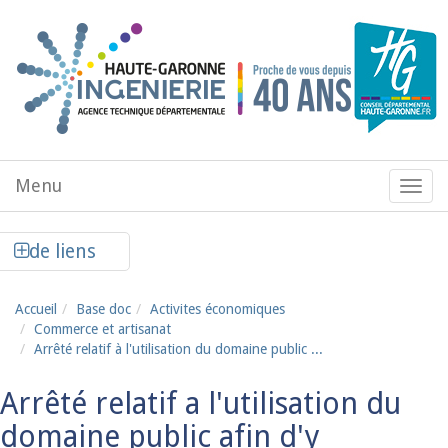
Aller au contenu principal
Menu
Menu
de
navig
Afficher la colonne de liens latéraux
de liens
Accueil
Base doc
Activites économiques
Commerce et artisanat
Arrêté relatif à l'utilisation du domaine public ...
Arrêté relatif a l'utilisation du
domaine public afin d'y