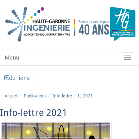
Aller au contenu principal
Menu
Menu
de
navig
Afficher la colonne de liens latéraux
de liens
Accueil
Publications
Info-lettre
IL 2021
Info-lettre 2021