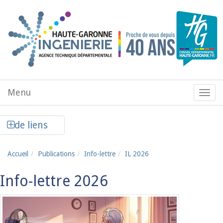
Aller au contenu principal
Menu
Menu
de
navig
Afficher la colonne de liens latéraux
de liens
Accueil
Publications
Info-lettre
IL 2026
Info-lettre 2026