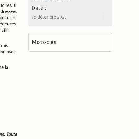
oires. Il
Date :
adressées
15 décembre 2023
bjet d’une
s données
 afin
Mots-clés
rois
tion avec
de la
ts. Toute