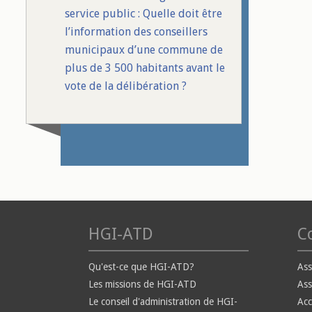
service public : Quelle doit être
l’information des conseillers
municipaux d’une commune de
plus de 3 500 habitants avant le
vote de la délibération ?
HGI-ATD
Co
Qu'est-ce que HGI-ATD?
Ass
Les missions de HGI-ATD
Ass
Le conseil d'administration de HGI-
Ac