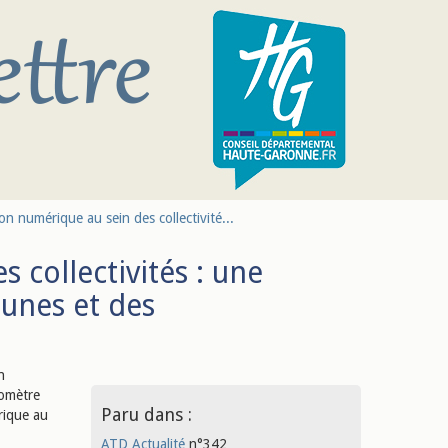
n numérique au sein des collectivité...
 collectivités : une
unes et des
n
romètre
Paru dans :
rique au
ATD Actualité
n°342