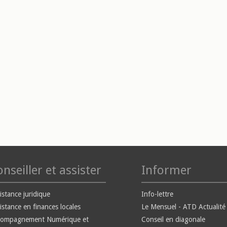
nseiller et assister
Informer
istance juridique
Info-lettre
istance en finances locales
Le Mensuel - ATD Actualité
compagnement Numérique et
Conseil en diagonale