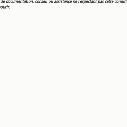
e documentation, conseil ou assistance ne respectant pas cette condit
outir.