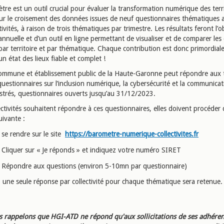
re est un outil crucial pour évaluer la transformation numérique des territ
sur le croisement des données issues de neuf questionnaires thématiques 
tivités, à raison de trois thématiques par trimestre. Les résultats feront l’o
nnuelle et d’un outil en ligne permettant de visualiser et de comparer le
par territoire et par thématique. Chaque contribution est donc primordiale
un état des lieux fiable et complet !
mmune et établissement public de la Haute-Garonne peut répondre aux t
uestionnaires sur l’inclusion numérique, la cybersécurité et la communica
istrés, questionnaires ouverts jusqu’au 31/12/2023.
lectivités souhaitent répondre à ces questionnaires, elles doivent procéder 
uivante :
se rendre sur le site
https://barometre-numerique-collectivites.fr
Cliquer sur « Je réponds » et indiquez votre numéro SIRET
Répondre aux questions (environ 5-10mn par questionnaire)
, une seule réponse par collectivité pour chaque thématique sera retenue.
 rappelons que HGI-ATD ne répond qu'aux sollicitations de ses adhéren