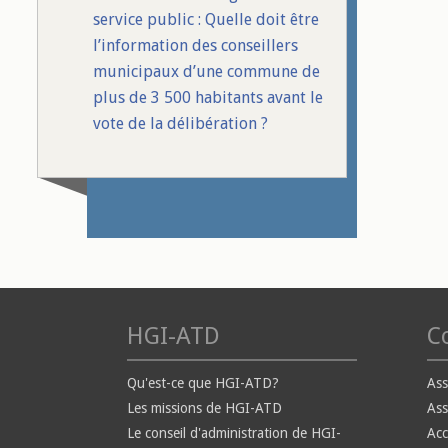
service public : Quelle doit être
l’information des conseillers
municipaux d’une commune de
plus de 3 500 habitants avant le
vote de la délibération ?
HGI-ATD
Co
Qu'est-ce que HGI-ATD?
Ass
Les missions de HGI-ATD
Ass
Le conseil d'administration de HGI-
Ac