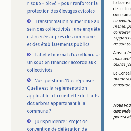
risque « élevé » pour renforcer la
La lectur
des collec
protection des élevages avicoles
communes 
conventio
Transformation numérique au
même, par
sein des collectivités : une enquête
consulter
est menée auprès des communes
rapports 
et des établissements publics
ne soit t
Ainsi, «
le
Label « Internat d’excellence » :
mais seul
un soutien financier accordé aux
quinze jo
collectivités
Le Consei
membres d
Vos questions/Nos réponses :
constitue
Quelle est la réglementation
applicable à la cueillette de fruits
des arbres appartenant à la
Nous vous
commune ?
demande d
pourra ab
Jurisprudence : Projet de
convention de délégation de