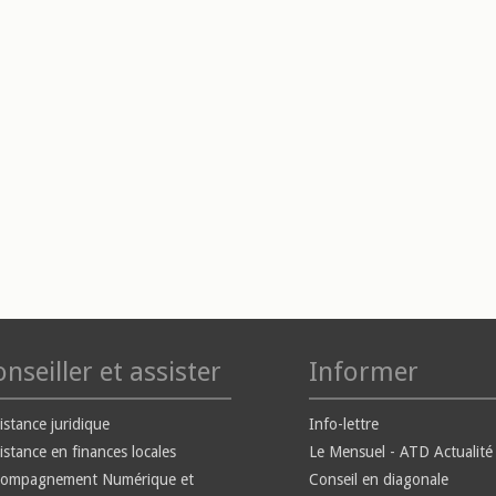
nseiller et assister
Informer
istance juridique
Info-lettre
istance en finances locales
Le Mensuel - ATD Actualité
compagnement Numérique et
Conseil en diagonale