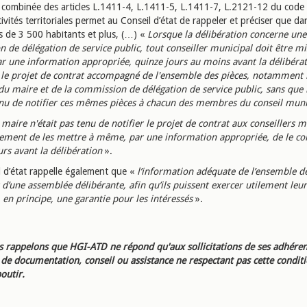
e combinée des articles L.1411-4, L.1411-5, L.1411-7, L.2121-12 du code
tivités territoriales permet au Conseil d’état de rappeler et préciser que da
de 3 500 habitants et plus, (…) «
Lorsque la délibération concerne une
n de délégation de service public, tout conseiller municipal doit être mi
 une information appropriée, quinze jours au moins avant la délibérat
 le projet de contrat accompagné de l'ensemble des pièces, notamment 
du maire et de la commission de délégation de service public, sans que 
enu de notifier ces mêmes pièces à chacun des membres du conseil muni
 maire n'était pas tenu de notifier le projet de contrat aux conseillers 
ement de les mettre à même, par une information appropriée, de le co
urs avant la délibération
».
l d’état rappelle également que «
l’information adéquate de l’ensemble d
’une assemblée délibérante, afin qu’ils puissent exercer utilement le
, en principe, une garantie pour les intéressés
».
 rappelons que HGI-ATD ne répond qu'aux sollicitations de ses adhéren
e documentation, conseil ou assistance ne respectant pas cette condit
outir.