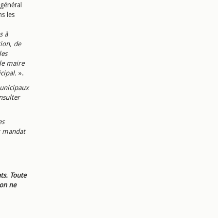
 général
ns les
s à
ion, de
les
le maire
cipal.
».
municipaux
nsulter
es
ur mandat
ts. Toute
ion ne