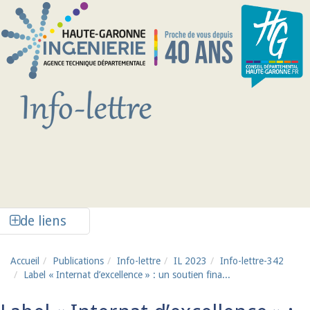
Aller au contenu principal
Afficher la colonne de liens latéraux
de liens
Accueil
Publications
Info-lettre
IL 2023
Info-lettre-342
Label « Internat d’excellence » : un soutien fina...