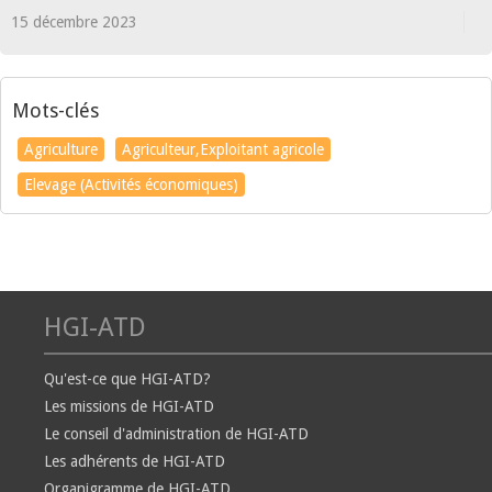
15 décembre 2023
Mots-clés
Agriculture
Agriculteur,Exploitant agricole
Elevage (Activités économiques)
HGI-ATD
Qu'est-ce que HGI-ATD?
Les missions de HGI-ATD
Le conseil d'administration de HGI-ATD
Les adhérents de HGI-ATD
Organigramme de HGI-ATD