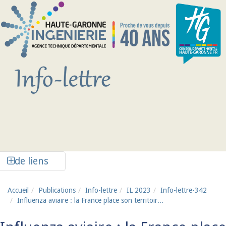
Aller au contenu principal
Afficher la colonne de liens latéraux
de liens
Accueil
Publications
Info-lettre
IL 2023
Info-lettre-342
Influenza aviaire : la France place son territoir...